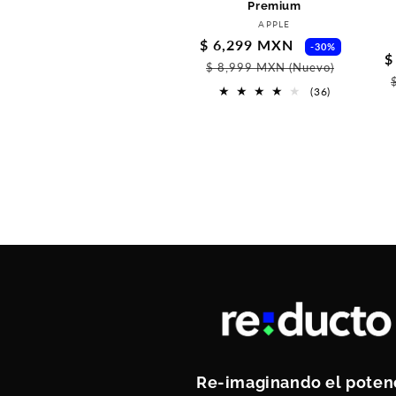
Premium
Proveedor:
APPLE
Precio
$ 6,299 MXN
Precio
-30%
P
$
de
habitu
$ 8,999 MXN
(Nuevo)
d
oferta
36
(36)
o
reseñas
totales
Re-imaginando el poten