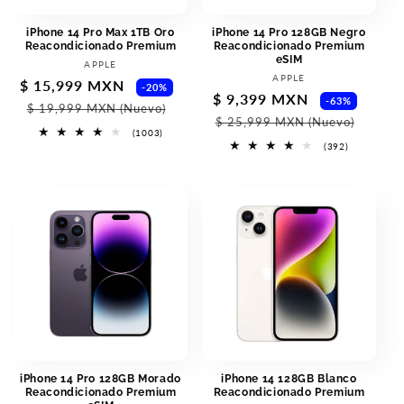
iPhone 14 Pro Max 1TB Oro
iPhone 14 Pro 128GB Negro
Reacondicionado Premium
Reacondicionado Premium
eSIM
Proveedor:
APPLE
Proveedor:
APPLE
Precio
$ 15,999 MXN
Precio
-20%
Precio
$ 9,399 MXN
Preci
-63%
de
habitual
$ 19,999 MXN
(Nuevo)
de
habit
$ 25,999 MXN
(Nuevo)
oferta
1003
(1003)
oferta
reseñas
392
(392)
totales
reseñas
totales
iPhone 14 Pro 128GB Morado
iPhone 14 128GB Blanco
Reacondicionado Premium
Reacondicionado Premium