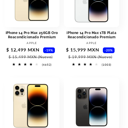
iPhone 14 Pro Max 256GB Oro
iPhone 14 Pro Max 1TB Plata
Reacondicionado Premium
Reacondicionado Premium
Proveedor:
Proveedor:
APPLE
APPLE
Precio
$ 12,499 MXN
Precio
Precio
$ 15,999 MXN
Prec
-19%
-20%
de
habitual
de
habi
$ 15,499 MXN
(Nuevo)
$ 19,999 MXN
(Nuevo)
oferta
oferta
4652
1003
(4652)
(1003)
reseñas
reseñas
totales
totales