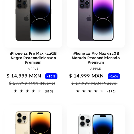
iPhone 14 Pro Max 512GB
iPhone 14 Pro Max 512GB
Negro Reacondicionado
Morado Reacondicionado
Premium
Premium
Proveedor:
Proveedor:
APPLE
APPLE
Precio
$ 14,999 MXN
Precio
Precio
$ 14,999 MXN
Prec
-16%
-16%
de
habitual
de
habi
$ 17,999 MXN
(Nuevo)
$ 17,999 MXN
(Nuevo)
oferta
oferta
895
895
(895)
(895)
reseñas
reseñas
totales
totales