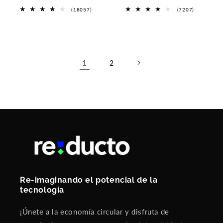
oferta
oferta
18057
7207
(18057)
(7207)
reseñas
reseñas
totales
totales
1
2
Re-imaginando el potencial de la
tecnología
¡Únete a la economía circular y disfruta de