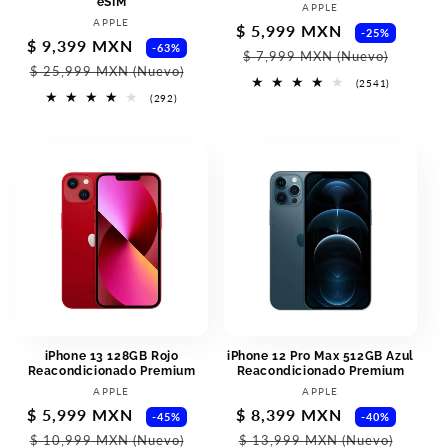
eSIM
Proveedor:
APPLE
Proveedor:
APPLE
Precio
$ 5,999 MXN
Preci
-25%
Precio
$ 9,399 MXN
Precio
-63%
de
habit
$ 7,999 MXN
(Nuevo)
de
habitual
$ 25,999 MXN
(Nuevo)
oferta
2541
(2541)
oferta
reseñas
292
(292)
totales
reseñas
totales
iPhone 13 128GB Rojo
iPhone 12 Pro Max 512GB Azul
Reacondicionado Premium
Reacondicionado Premium
Proveedor:
Proveedor:
APPLE
APPLE
Precio
$ 5,999 MXN
Precio
Precio
$ 8,399 MXN
Preci
-45%
-40%
de
habitual
de
habit
$ 10,999 MXN
(Nuevo)
$ 13,999 MXN
(Nuevo)