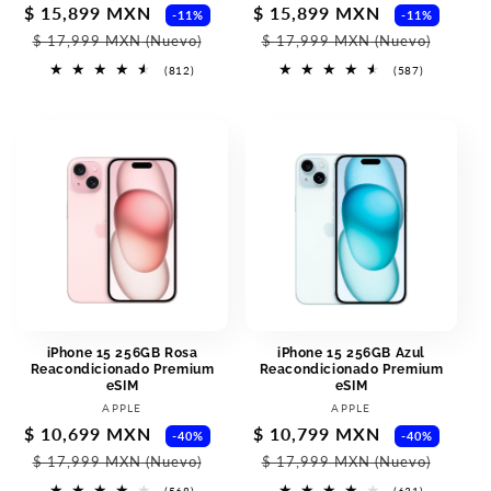
Precio
$ 15,899 MXN
Precio
Precio
$ 15,899 MXN
Prec
-11%
-11%
de
habitual
de
habi
$ 17,999 MXN
(Nuevo)
$ 17,999 MXN
(Nuevo)
oferta
oferta
812
587
(812)
(587)
reseñas
reseñas
totales
totales
iPhone 15 256GB Rosa
iPhone 15 256GB Azul
Reacondicionado Premium
Reacondicionado Premium
eSIM
eSIM
Proveedor:
Proveedor:
APPLE
APPLE
Precio
$ 10,699 MXN
Precio
Precio
$ 10,799 MXN
Prec
-40%
-40%
de
habitual
de
habi
$ 17,999 MXN
(Nuevo)
$ 17,999 MXN
(Nuevo)
oferta
oferta
568
631