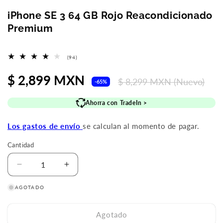
iPhone SE 3 64 GB Rojo Reacondicionado
Premium
94
(94)
reseñas
totales
Precio
$ 2,899 MXN
Precio
$ 8,299 MXN
(Nuevo)
-65%
de
habitual
Ahorra con TradeIn >
oferta
Los gastos de envío
se calculan al momento de pagar.
Cantidad
Reducir
Aumentar
cantidad
cantidad
AGOTADO
para
para
iPhone
iPhone
SE
SE
Agotado
3
3