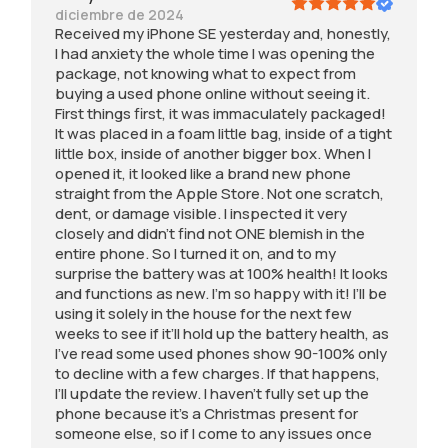
diciembre de 2024
f
20
Received my iPhone SE yesterday and, honestly,
r
20
I had anxiety the whole time I was opening the
o
for
package, not knowing what to expect from
m
th
buying a used phone online without seeing it.
b
e
First things first, it was immaculately packaged!
u
pa
It was placed in a foam little bag, inside of a tight
y
st
little box, inside of another bigger box. When I
i
al
opened it, it looked like a brand new phone
n
m
straight from the Apple Store. Not one scratch,
g
os
dent, or damage visible. I inspected it very
a
t
closely and didn’t find not ONE blemish in the
u
fiv
entire phone. So I turned it on, and to my
s
e
surprise the battery was at 100% health! It looks
e
ye
and functions as new. I’m so happy with it! I’ll be
d
ar
using it solely in the house for the next few
p
s,
weeks to see if it’ll hold up the battery health, as
h
an
I’ve read some used phones show 90-100% only
o
d
to decline with a few charges. If that happens,
n
lov
I’ll update the review. I haven’t fully set up the
e
ed
phone because it’s a Christmas present for
o
th
someone else, so if I come to any issues once
n
e