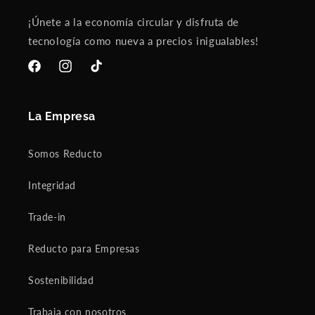
r
en
s
in
¡Únete a la economía circular y disfruta de
t
a
tecnología como nueva a precios inigualables!
t
fre
h
ak
i
ac
Facebook
Instagram
TikTok
n
ci
g
de
s
nt.
La Empresa
f
I
i
w
Somos Reducto
r
as
s
re
t
ad
Integridad
,
y
i
to
Trade-in
t
pu
w
rc
Reducto para Empresas
a
ha
s
sin
Sostenibilidad
i
g
m
a
m
br
Trabaja con nosotros