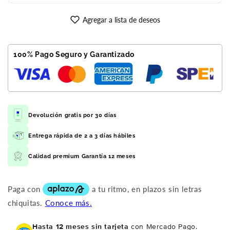
64
64
GB
GB
Agregar a lista de deseos
Rojo
Rojo
Reacondicionado
Reacondicionado
Premium
Premium
100% Pago Seguro y Garantizado
Devolución gratis por 30 días
Entrega rápida de 2 a 3 días hábiles
Calidad premium Garantía 12 meses
Hasta 12 meses sin tarjeta
con Mercado Pago.