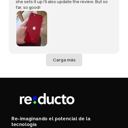
she sets it up I’ll also update the review. But so
l
ph
far, so good!
i
on
n
e.
e
Un
w
for
i
tu
t
na
h
tel
o
y, I
u
m
t
an
s
ag
e
ed
e
to
i
s
n
m
g
as
i
h
t
th
.
e
F
sc
Re-imaginando el potencial de la
i
re
tecnología