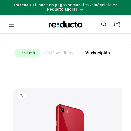
Ir
Estrena tu iPhone en pagos semanales ¡Fináncialo en
directamente
Reducto ahora!
al contenido
Carrito
+100 Vendidos
Vuela rápido!
Eco Tech
Ir
directamente
a la
información
del producto