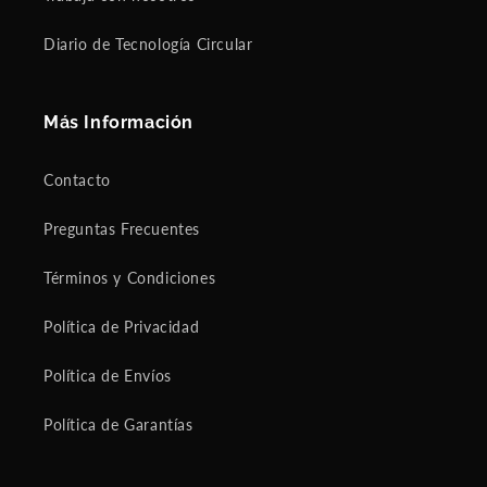
a
an
c
d
Diario de Tecnología Circular
u
ne
l
w
a
15
Más Información
t
thi
e
nki
l
ng
Contacto
y
th
p
at
Preguntas Frecuentes
a
w
c
as
k
w
Términos y Condiciones
a
ha
g
t I
Política de Privacidad
e
sh
d
ou
Política de Envíos
!
ld
I
do
Política de Garantías
t
,
w
bu
a
t I