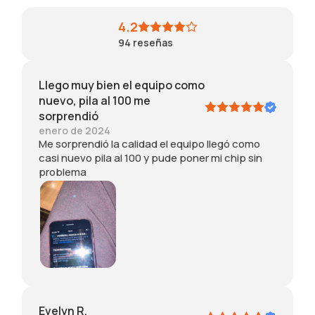
,
th
n
t
n
e
for
4.2
o
on
m
d
94
reseñas
t
ly
e!
t
k
evi
s
n
de
t
Llego muy bien el equipo como
o
nc
l
nuevo, pila al 100 me
w
e
e
sorprendió
i
th
t
enero de 2024
n
at
i
Me sorprendió la calidad el equipo llegó como
g
it
o
casi nuevo pila al 100 y pude poner mi chip sin
w
ha
2
problema
h
d
a
a
be
d
t
en
i
t
us
5
o
ed
.
e
. I
x
ha
p
d
e
th
c
e
Evelyn R.
t
SE