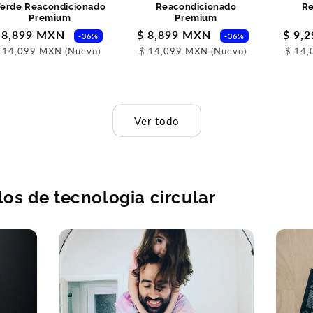
erde Reacondicionado
Reacondicionado
Re
Premium
Premium
recio
 8,899 MXN
Precio
Precio
$ 8,899 MXN
Precio
Preci
$ 9,
-36%
-36%
al
e
habitual
de
habitual
de
 14,099 MXN
(Nuevo)
$ 14,099 MXN
(Nuevo)
$ 14
ferta
oferta
ofert
Ver todo
los de tecnologia circular