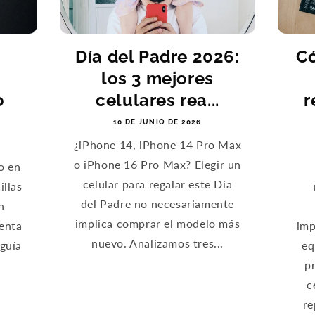
Día del Padre 2026:
Có
los 3 mejores
o
celulares rea...
r
10 DE JUNIO DE 2026
¿iPhone 14, iPhone 14 Pro Max
o iPhone 16 Pro Max? Elegir un
o en
celular para regalar este Día
illas
del Padre no necesariamente
n
implica comprar el modelo más
venta
imp
nuevo. Analizamos tres...
 guía
eq
p
c
re