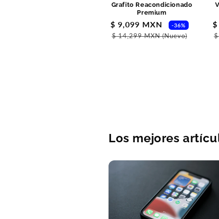
Grafito Reacondicionado
V
Premium
Precio
$ 9,099 MXN
Precio
P
$
-36%
de
habitu
d
$ 14,299 MXN
(Nuevo)
$
oferta
o
Los mejores artícu