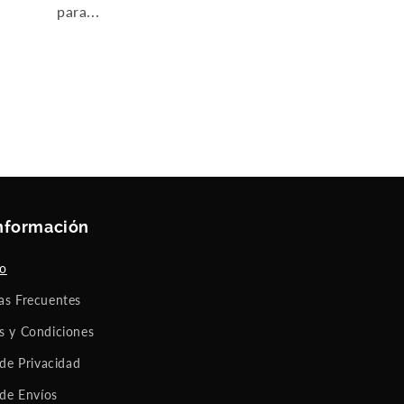
para...
nformación
to
as Frecuentes
s y Condiciones
 de Privacidad
 de Envíos