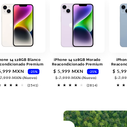
hone 14 128GB Blanco
iPhone 14 128GB Morado
iPhon
condicionado Premium
Reacondicionado Premium
Reacond
ecio
5,999 MXN
Precio
Precio
$ 5,999 MXN
Precio
Precio
$ 5,9
-25%
-25%
l
habitual
de
habitual
de
 7,999 MXN
(Nuevo)
$ 7,999 MXN
(Nuevo)
$ 7,9
erta
oferta
oferta
2541
2814
(2541)
(2814)
reseñas
reseñas
totales
totales