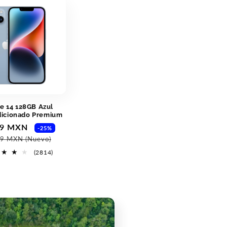
e 14 128GB Azul
icionado Premium
99 MXN
Precio
-25%
habitual
99 MXN
(Nuevo)
2814
(2814)
reseñas
totales