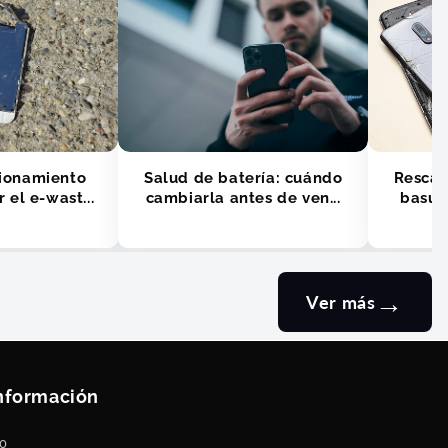
cionamiento
Salud de batería: cuándo
Rescat
 el e-wast...
cambiarla antes de ven...
basura
→
Ver más
nformación
to