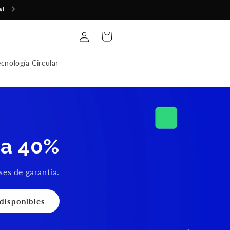
a!
Iniciar
Carrito
sesión
ecnología Circular
ta 40%
es de garantía.
disponibles