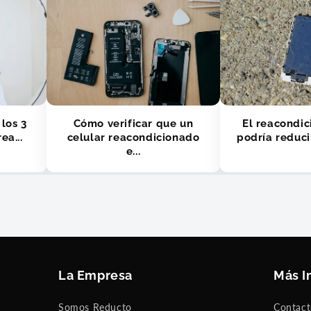
 los 3
Cómo verificar que un
El reacondi
ea...
celular reacondicionado
podría reducir
e...
La Empresa
Más I
Somos Reducto
Contac