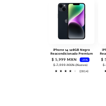
iPhone 14 128GB Negro
iP
Reacondicionado Premium
Rea
Precio
$ 5,999 MXN
Precio
Pr
$ 
-25%
de
habitua
de
$ 7,999 MXN
(Nuevo)
$
oferta
of
2814
(2814)
reseñas
totales