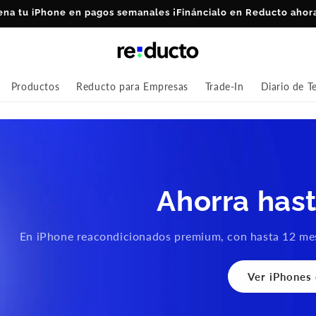
ena tu iPhone en pagos semanales ¡Fináncialo en Reducto ahor
Productos
Reducto para Empresas
Trade-In
Diario de T
Ahorra has
En iPhone reacondicionados premium, con hasta 12 mes
Ver iPhones 