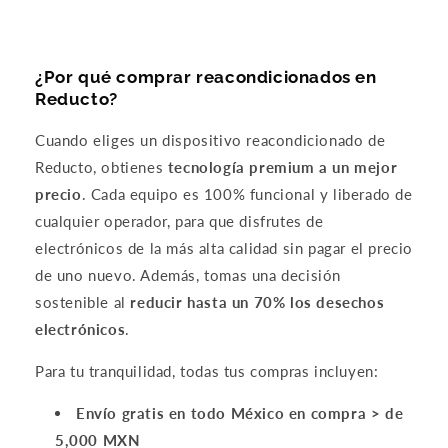
¿Por qué comprar reacondicionados en
Reducto?
Compra ahora y paga a meses
Cuando eliges un dispositivo reacondicionado de
sin tarjeta de crédito
Reducto, obtienes
tecnología premium a un mejor
precio
. Cada equipo es 100% funcional y liberado de
Agrega tu producto al carrito y
elige
1
cualquier operador, para que disfrutes de
pagar con Meses sin Tarjeta.
En tu cuenta de Mercado Pago,
elige
electrónicos de la más alta calidad sin pagar el precio
2
la cantidad de meses
y confirma.
de uno nuevo. Además, tomas una decisión
Paga mes a mes
con saldo disponible,
3
débito u otros medios.
sostenible al
reducir hasta un 70% los desechos
electrónicos
.
Crédito sujeto a aprobación.
¿Tienes dudas? Consulta nuestra
Ayuda.
Para tu tranquilidad, todas tus compras incluyen:
Envío gratis en todo México en compra > de
5,000 MXN