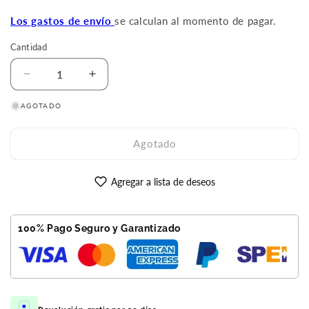
oferta
Los gastos de envío
se calculan al momento de pagar.
Cantidad
Reducir
Aumentar
cantidad
cantidad
AGOTADO
para
para
Galaxy
Galaxy
Watch
Watch
Agotado
6
6
44mm
44mm
Negro
Negro
Agregar a lista de deseos
Reacondicionado
Reacondicionado
Premium
Premium
100% Pago Seguro y Garantizado