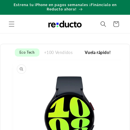
Ir
Estrena tu iPhone en pagos semanales ¡Fináncialo en
directamente
Reducto ahora!
al contenido
Carrito
+100 Vendidos
Vuela rápido!
Eco Tech
Ir
directamente
a la
información
del producto