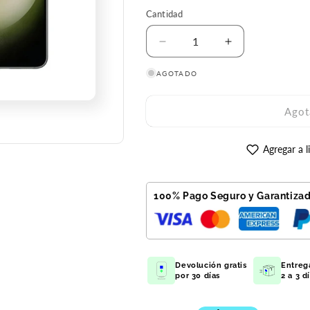
Cantidad
Reducir
Aumentar
cantidad
cantidad
AGOTADO
para
para
Galaxy
Galaxy
S23+
S23+
Agot
512GB
512GB
Verde
Verde
Reacondicionado
Reacondicion
Agregar a l
Premium
Premium
100% Pago Seguro y Garantiza
Devolución gratis
Entreg
por 30 días
2 a 3 d