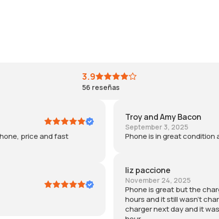
3.9
56
reseñas
Troy and Amy Bacon
September 3, 2025
phone, price and fast
Phone is in great condition
liz paccione
November 24, 2025
Phone is great but the char
hours and it still wasn't cha
charger next day and it was
hour