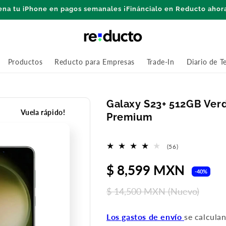
ena tu iPhone en pagos semanales ¡Fináncialo en Reducto ahor
Productos
Reducto para Empresas
Trade-In
Diario de T
Galaxy S23+ 512GB Ver
Vuela rápido!
Premium
56
(56)
reseñas
Precio
$ 8,599 MXN
P
totales
-40%
de
h
$ 14,500 MXN
(Nuevo)
oferta
Los gastos de envío
se calcula