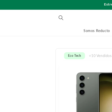
Ir
Estr
directamente
al contenido
Somos Reducto
+10 Vendidos
Eco Tech
Ir
directamente
a la
información
del producto