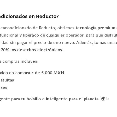
Agrega tu producto al carrito y
elige pagar con
1
Meses sin Tarjeta.
En tu cuenta de Mercado Pago,
elige la
ndicionados en Reducto?
2
cantidad de meses
y confirma.
Paga mes a mes
con saldo disponible, débito u
3
 reacondicionado de Reducto, obtienes
tecnología premium 
otros medios.
uncional y liberado de cualquier operador, para que disfru
Crédito sujeto a aprobación.
alidad sin pagar el precio de uno nuevo. Además, tomas una 
¿Tienes dudas? Consulta nuestra
Ayuda.
n 70% los desechos electrónicos
.
us compras incluyen:
éxico en compra > de 5,000 MXN
atuitas
eses
gente para tu bolsillo e inteligente para el planeta
. 🌍✨