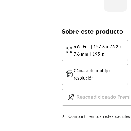
2025
very
exp
!
ect
ed.
Sobre este producto
6.6" Full | 157.8 x 76.2 x
7.6 mm | 195 g
Cámara de múltiple
resolución
Reacondicionado Prem
Compra ahora y paga a meses sin
Compartir en tus redes sociales
tarjeta de crédito