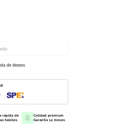
ado
ado
ista de deseos
do
a rápida de
Calidad premium
ías hábiles
Garantía 12 meses