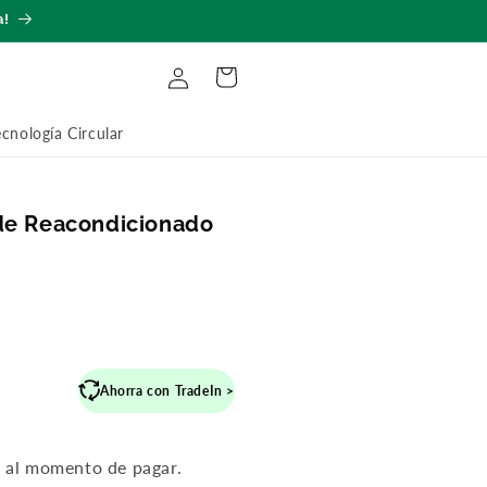
a!
Iniciar
Carrito
sesión
ecnología Circular
de Reacondicionado
recio
Ahorra con TradeIn >
abitual
n al momento de pagar.