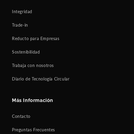
ea
sa
Integridad
nt
ex
Trade-in
pe
rie
Reducto para Empresas
nc
e!!
Sostenibilidad
Trabaja con nosotros
Diario de Tecnología Circular
Más Información
Contacto
Preguntas Frecuentes