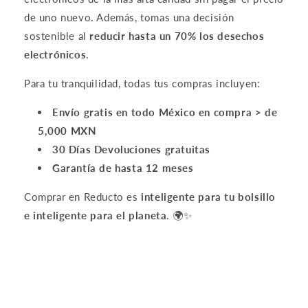
er
pr
Crédito sujeto a aprobación.
de uno nuevo. Además, tomas una decisión
ne
ob
¿Tienes dudas? Consulta nuestra
Ayuda.
sostenible al
reducir hasta un 70% los desechos
t
le
aú
m
electrónicos
.
n
s
así
so
Para tu tranquilidad, todas tus compras incluyen:
es
far
bu
.
Envío gratis en todo México en compra > de
en
So
5,000 MXN
a.
un
Re
d
30 Días Devoluciones gratuitas
co
an
Garantía de hasta 12 meses
m
d
en
pi
Comprar en Reducto es
inteligente para tu bolsillo
da
ct
e inteligente para el planeta
. 🌍✨
do
ur
e
qu
ali
ty
is
gr