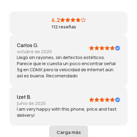
ea
t. I
re
4.2
all
112
reseñas
y
lik
e
Carlos G.
th
octubre de 2025
at
Llegó sin rayones, sin defectos estéticos.
it
Parece que le cuesta un poco encontrar señal
ho
5g en CDMX pero la velocidad de internet aún
lds
así es buena. Recomendado
a
lot
.
Gr
Izet B.
ea
junio de 2025
t
I am very happy with this phone, price and fast
pri
delivery!
ce
as
w