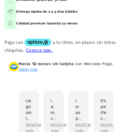
Entrega rápida de 2 a 3 días hábiles
Calidad premium Garantía 12 meses
Hasta 12 meses sin tarjeta
con Mercado Pago.
Saber más
Lle
I
I
It's
Ph
gó
a
w
pe
on
sin
m
as
rfe
e
ra
ve
pl
ct,
is
yo
ry
ea
👍
in
Mostrar
Mostrar
Mostrar
Mostrar
Mostrar
ne
ha
sa
gr
más
más
más
más
más