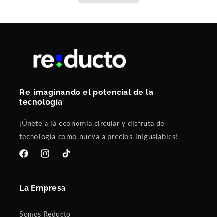
ell.
I
w
ou
ld
de
fin
ite
ly
pu
Re-imaginando el potencial de la
rc
tecnología
ha
se
¡Únete a la economía circular y disfruta de
fro
m
tecnología como nueva a precios inigualables!
sel
ler
Facebook
Instagram
TikTok
ag
ai
n!!
La Empresa
Ve
ry
pl
Somos Reducto