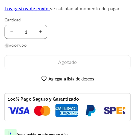
oferta
Los gastos de envío
se calculan al momento de pagar.
Cantidad
Reducir
Aumentar
cantidad
cantidad
AGOTADO
para
para
Galaxy
Galaxy
S23+
S23+
Agotado
512GB
512GB
Negro
Negro
Reacondicionado
Reacondicionado
Agregar a lista de deseos
Premium
Premium
100% Pago Seguro y Garantizado
Devolución gratis por 30 días