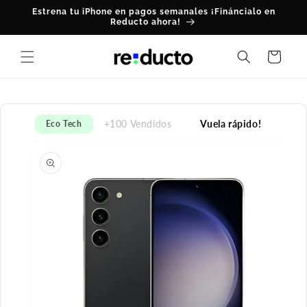
Ir
Estrena tu iPhone en pagos semanales ¡Fináncialo en
directamente
Reducto ahora!
al contenido
Carrito
+100 Vendidos
Vuela rápido!
Eco Tech
Ir
directamente
a la
información
del producto