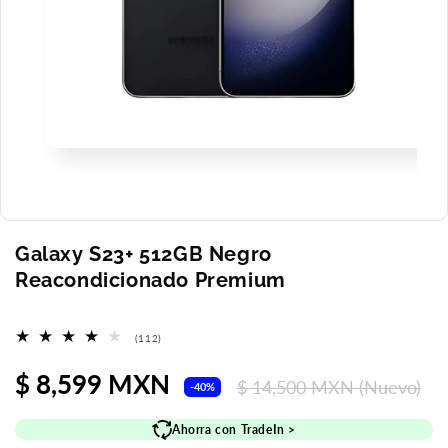
Abrir
elemento
multimedia
1
en
una
ventana
Galaxy S23+ 512GB Negro
modal
Reacondicionado Premium
112
(112)
reseñas
totales
Precio
$ 8,599 MXN
Precio
$ 14,500 MXN
(Nuevo)
-40%
de
habitual
Ahorra con TradeIn >