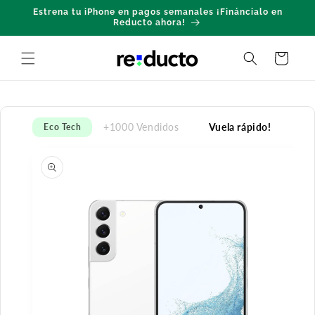
Ir
Estrena tu iPhone en pagos semanales ¡Fináncialo en
directamente
Reducto ahora!
al contenido
Carrito
+1000 Vendidos
Vuela rápido!
Eco Tech
Ir
directamente
a la
información
del producto