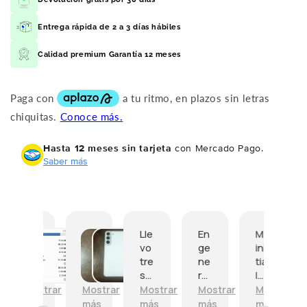
Entrega rápida de 2 a 3 días hábiles
Calidad premium Garantía 12 meses
Hasta 12 meses sin tarjeta
con Mercado Pago.
Saber más
C
I
Lle
En
My
G
o
a
vo
ge
ini
o
m
m
tre
ne
tia
d
p
v
s
ral
l
p
r
e
m
es
fir
o
Mostrar
Mostrar
Mostrar
Mostrar
Mostrar
M
é
r
es
ta
st
e.
más
más
más
más
más
m