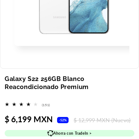
Abrir
elemento
multimedia
1
en
una
ventana
Galaxy S22 256GB Blanco
modal
Reacondicionado Premium
151
(151)
reseñas
totales
Precio
$ 6,199 MXN
Precio
$ 12,999 MXN
(Nuevo)
-52%
de
habitual
Ahorra con TradeIn >