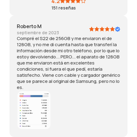
4.2
f
s
lo
e
151
reseñas
o
t
ng
c
r
a
ti
m
m
r
m
p
Roberto M
a
,
e
re
septiembre de 2023
c
b
to
d
Compré el S22 de 256GB y me enviaron el de
i
u
ch
to
128GB, y no me di cuenta hasta que transferí la
ó
t
ar
ot
información desde mi otro teléfono, por lo que lo
n
t
ge
h
estoy devolviendo... PERO... el aparato de 128GB
d
b
ev
r
que me enviaron está en excelentes
e
h
en
m
condiciones, si fuera el que pedí, estaría
s
i
wi
o
satisfecho. Viene con cable y cargador genérico
d
t
th
el
que se parece al original de Samsung, pero no lo
e
i
th
,
es.
m
s
e
b
i
w
ch
t
o
a
ar
th
t
y
gi
at
r
b
ng
s
o
e
se
re
t
t
tti
all
e
t
ng
y