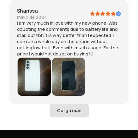
l
e
se
o
é
r
t
S
Sharissa
f
t
to
m
mayo de 2024
o
h
ve
s
I am very much in love with my new phone. Was
n
a
ry
n
doubting the comments due to battery life and
o
n
fa
fo
star, but tbh it is way better than I expected. I
,
I
st.
p
can run a whole day on the phone without
p
e
Th
tti
getting low batt. Even with much usage. For the
o
x
e
n
price I would not doubt on buying it!
r
p
ph
in
l
e
on
a
o
c
e
3
q
t
he
0
u
e
at
m
e
d
s
A
l
.
up
b
o
I
ve
tt
e
c
ry
ry
s
a
m
t
n
uc
o
r
h
y
u
du
d
n
rin