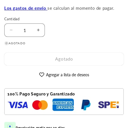
oferta
Los gastos de envío
se calculan al momento de pagar.
Cantidad
Reducir
Aumentar
cantidad
cantidad
AGOTADO
para
para
Galaxy
Galaxy
S22
S22
Agotado
256GB
256GB
Blanco
Blanco
Reacondicionado
Reacondicionado
Agregar a lista de deseos
Premium
Premium
100% Pago Seguro y Garantizado
Devolución gratis por 30 días