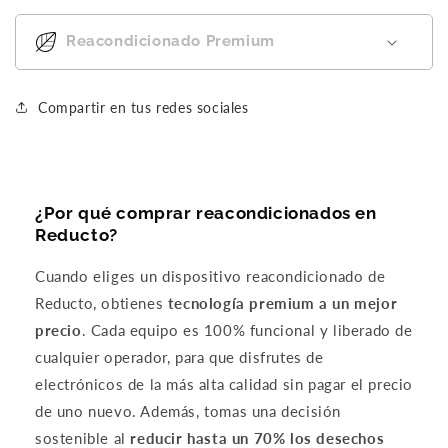
n
o
eñ
m
b
e
n
os
ay
wi
Reacondicionado Premium
l
e
qu
co
th
d
.
e
m
a
e
W
no
e
ti
1
a
es
ba
y
Compartir en tus redes sociales
2
s
pe
ck
s
8
d
ra
to
ra
G
o
ba
up
c
B
u
qu
da
h
,
b
e
te
re
¿Por qué comprar reacondicionados en
y
t
tu
m
a
Reducto?
n
i
vie
y
d
o
n
ra
re
th
Cuando eliges un dispositivo reacondicionado de
m
g
y
vie
er
Reducto, obtienes
tecnología premium a un mejor
e
t
la
w
e,
d
h
ba
wi
b
precio
. Cada equipo es 100% funcional y liberado de
i
e
ter
th
t
cualquier operador, para que disfrutes de
c
c
ía
a
o
u
electrónicos de la más alta calidad sin pagar el precio
o
du
hi
er
e
m
ra
gh
all
de uno nuevo. Además, tomas una decisión
n
m
un
er
it
Compra ahora y paga a meses
sostenible al
reducir hasta un 70% los desechos
t
e
po
re
lo