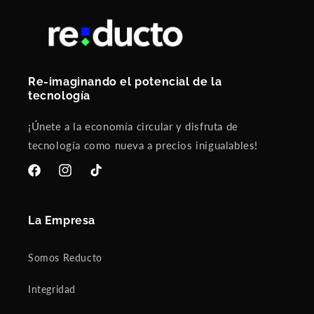
e
a
g
v
w
ch
o
h
ar
l
o
gi
v
l
ng
i
e
an
Re-imaginando el potencial de la
e
d
d
tecnología
n
a
m
d
y
od
¡Únete a la economía circular y disfruta de
o
o
er
tecnología como nueva a precios inigualables!
.
n
at
.
t
e
.
h
us
Facebook
Instagram
TikTok
P
e
e. I
E
p
ne
R
h
ed
La Empresa
O
o
to
.
n
ge
Somos Reducto
.
e
t
.
w
us
e
i
e
Integridad
l
t
to