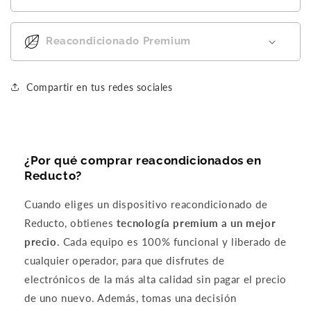
m
f
t
l
d
p
o
o
l
d
e
n
q
'
l
Reacondicionado Premium
r
o
u
a
di
f
e
a
c
p
e
s
l
q
sit
z
t
c
u
vo
Compartir en tus redes sociales
i
a
h
i
es
o
l
e
s
ta
n
y
g
t
y
e
c
i
o
c
,
o
o
d
m
¿Por qué comprar reacondicionados en
l
m
r
i
o
Reducto?
a
o
n
u
se
d
s
o
n
es
Cuando eliges un dispositivo reacondicionado de
i
e
p
c
p
Reducto, obtienes
tecnología premium a un mejor
c
d
e
e
ci
i
e
r
l
fi
precio
. Cada equipo es 100% funcional y liberado de
t
s
r
l
a.
cualquier operador, para que disfrutes de
u
c
e
u
C
electrónicos de la más alta calidad sin pagar el precio
r
r
c
l
m
a
i
e
a
pr
de uno nuevo. Además, tomas una decisión
r
b
n
r
a