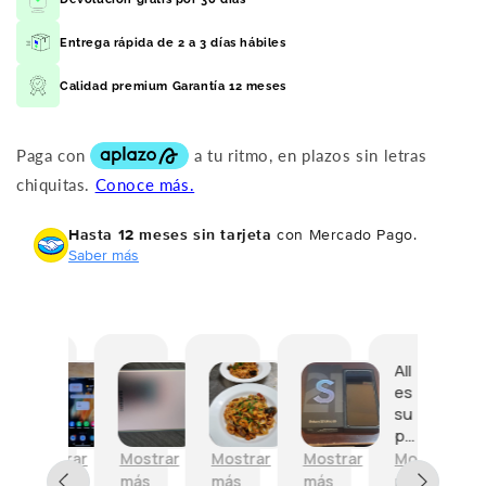
Entrega rápida de 2 a 3 días hábiles
Calidad premium Garantía 12 meses
Hasta 12 meses sin tarjeta
con Mercado Pago.
Saber más
I
D
S
I
All
Es
l
e
2
n
es
to
t
m
1
i
su
y
e
o
u
z
pe
sa
l
m
l
i
r
tis
Mostrar
Mostrar
Mostrar
Mostrar
Mostrar
Mo
e
e
t
a
ge
fe
más
más
más
más
más
m