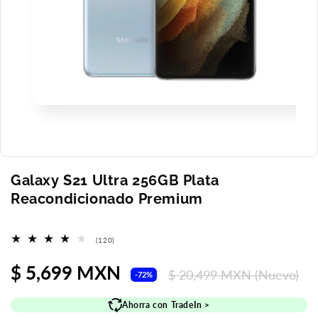
Abrir
elemento
multimedia
1
en
una
ventana
Galaxy S21 Ultra 256GB Plata
modal
Reacondicionado Premium
120
(120)
reseñas
totales
Precio
$ 5,699 MXN
Precio
$ 20,499 MXN
(Nuevo)
-72%
de
habitual
Ahorra con TradeIn >