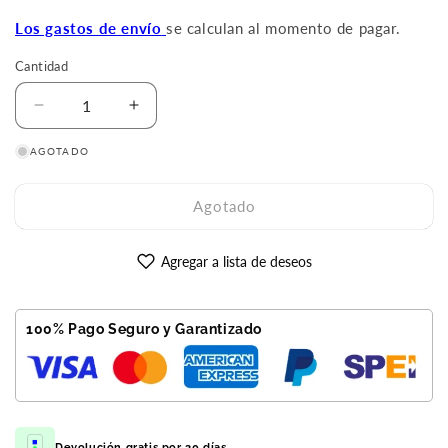
oferta
Los gastos de envío
se calculan al momento de pagar.
Cantidad
Reducir
Aumentar
cantidad
cantidad
AGOTADO
para
para
Galaxy
Galaxy
S21
S21
Agotado
Ultra
Ultra
256GB
256GB
Plata
Plata
Agregar a lista de deseos
Reacondicionado
Reacondicionado
Premium
Premium
100% Pago Seguro y Garantizado
Devolución gratis por 30 días