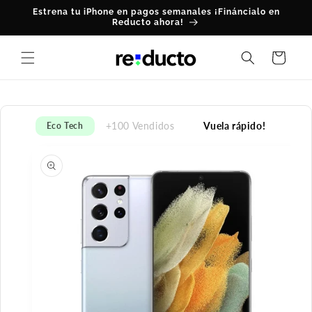
Ir
Estrena tu iPhone en pagos semanales ¡Fináncialo en
directamente
Reducto ahora!
al contenido
Carrito
+100 Vendidos
Vuela rápido!
Eco Tech
Ir
directamente
a la
información
del producto