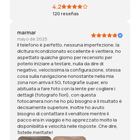
e
e
a
n
c
4.2
è
d
m
o
,
120
reseñas
v
o
e
n
p
e
r
n
p
ro
r
t
t
o
fi
marmar
i
b
e
t
al
mayo de 2025
t
e
,
e
m
Il telefono è perfetto, nessuna imperfezione, la
i
s
c
v
e
dicitura ricondizionato eccellente è veritiera, ho
e
t
h
o
te
aspettato qualche giorno per recensirlo per
r
o
e
f
h
poterlo iniziare a testare, nulla da dire di
a
y
n
a
id
negativo, velocissima la configurazione, stessa
,
m
o
r
o
cosa sulla navigazione nonostante nella mia
h
u
n
e
to
zona non arriva il 5G, fotografie super, ero
o
y
h
s
d
abituata a fare foto con la lente per cogliere i
a
c
a
c
p
dettagli (fotografo fiori), con questa
s
o
n
e
rf
fotocamera non ne ho più bisogno e il risultato è
p
n
i
l
ct
decisamente superiore. Inoltre ho avuto
e
t
e
t
o.
bisogno di contattare il venditore mentre il
t
e
n
a
pacco era in viaggio e ho apprezzato molto la
t
n
t
m
disponibilità e velocità nelle risposte. Che dire,
a
t
e
i
5stelle meritate!
t
a
d
g