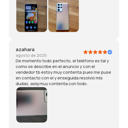
o
p
a
l
q
u
i
i
u
e
n
o
a
s
v
r
l
m
i
e
c
e
d
,
h
p
i
è
e
u
a
p
g
s
r
e
azahara
i
e
e
r
agosto de 2025
o
e
a
f
De momento todo perfecto, el teléfono es tal y
r
n
d
e
como se describe en el anuncio y con el
n
c
u
t
vendedor tb estoy muy contenta pues me puse
o
o
n
t
en contacto con el y enseguida resolvió mis
p
n
p
o
dudas, asiq muy contenta con todo.
e
t
r
c
r
a
o
o
r
c
d
m
e
t
o
e
c
o
t
n
e
c
t
u
n
o
o
o
s
n
n
v