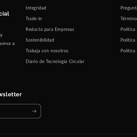
Sin
pro
Integridad
Pregunt
cial
ble
Trade-in
Término
ma
me
Reducto para Empresas
Política
que
 y
dar
Sostenibilidad
Política
nueva a
é
con
Trabaja con nosotros
Política
el
Diario de Tecnología Circular
un
par
de
año
s
más
wsletter
, o
has
ta
que
ya
no
sirv