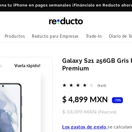
ena tu iPhone en pagos semanales ¡Fináncialo en Reducto ahor
Productos
Reducto para Empresas
Trade-In
Diario de T
Galaxy S21 256GB Gris
s
Vuela rápido!
Premium
969
(969)
reseñas
Precio
$ 4,899 MXN
P
totales
-73%
de
h
$ 18,399 MXN
(Nuevo)
oferta
Los gastos de envío
se calcula