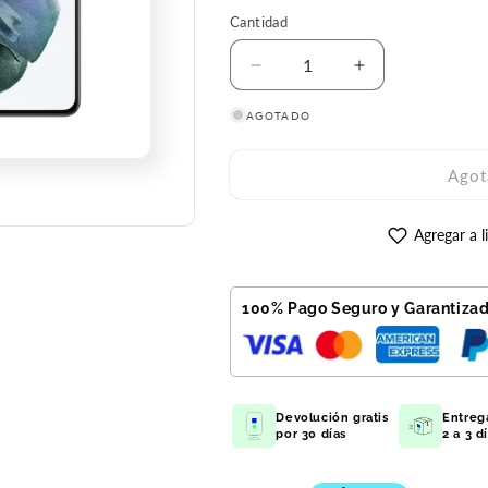
Cantidad
Reducir
Aumentar
cantidad
cantidad
AGOTADO
para
para
Galaxy
Galaxy
S21
S21
Agot
256GB
256GB
Gris
Gris
Reacondicionado
Reacondicion
Agregar a l
Premium
Premium
100% Pago Seguro y Garantiza
Devolución gratis
Entreg
por 30 días
2 a 3 d