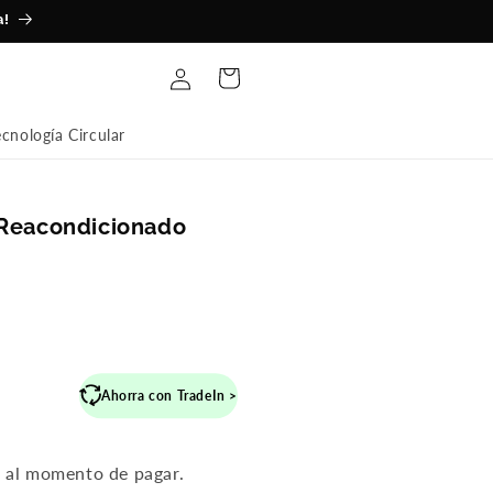
a!
Iniciar
Carrito
sesión
ecnología Circular
 Reacondicionado
recio
Ahorra con TradeIn >
abitual
n al momento de pagar.