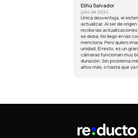
Elihú Salvador
julio de 2024
Única desventaja, el sist
actualizar. Al ser de orig
recibe las actualizacione
se deba. No llego en las c
menciona. Pero quiero imag
unidad. El resto, es un gran
cámaras funcionan muy bie
duración. Sin problema me
años más, o hasta que ya 