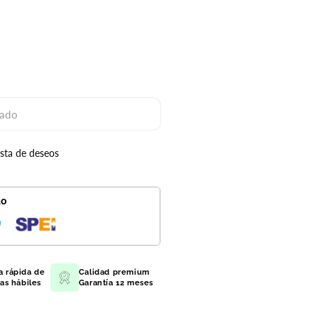
ado
ado
ista de deseos
do
a rápida de
Calidad premium
ías hábiles
Garantía 12 meses