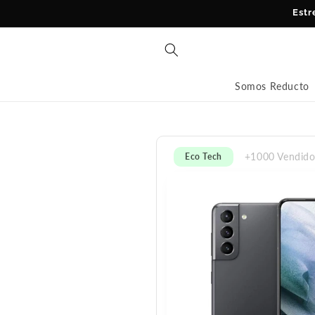
Ir
Estr
directamente
al contenido
Somos Reducto
+1000 Vendido
Eco Tech
Ir
directamente
a la
información
del producto