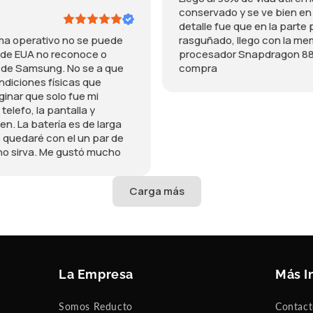
e
fo,
conservado y se ve bien en 
m
la
detalle fue que en la parte
p
pan
ema operativo no se puede
rasguñado, llego con la mem
o
talla
en de EUA no reconoce o
procesador Snapdragon 88
y
y
s de Samsung. No se a que
compra
n
cám
ondiciones físicas que
o
aras
inar que solo fue mi
t
fun
 telefo, la pantalla y
i
cion
n. La batería es de larga
e
an
 quedaré con el un par de
n
muy
no sirva. Me gustó mucho
e
bien
d
. La
e
bat
t
ería
a
es
l
de
l
larg
e
a
La Empresa
Más I
s
dur
ació
n.
Somos Reducto
Contac