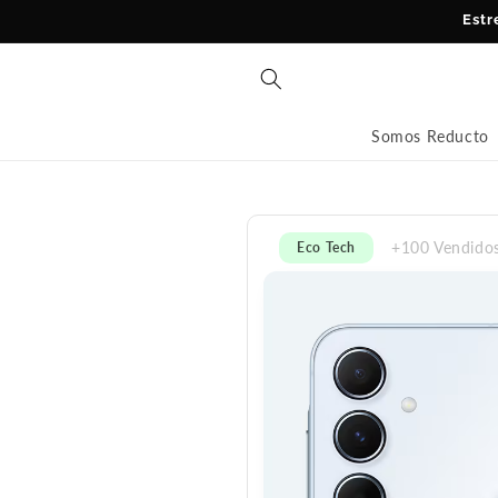
Ir
Estr
directamente
al contenido
Somos Reducto
+100 Vendido
Eco Tech
Ir
directamente
a la
información
del producto