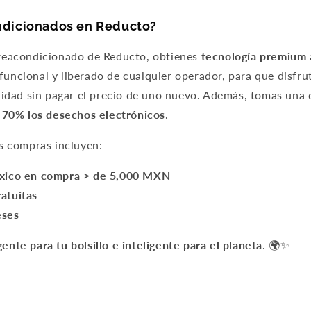
1
Meses sin Tarjeta.
En tu cuenta de Mercado Pago,
elige la
ndicionados en Reducto?
2
cantidad de meses
y confirma.
Paga mes a mes
con saldo disponible, débito u
3
 reacondicionado de Reducto, obtienes
tecnología premium 
otros medios.
uncional y liberado de cualquier operador, para que disfru
Crédito sujeto a aprobación.
alidad sin pagar el precio de uno nuevo. Además, tomas una 
¿Tienes dudas? Consulta nuestra
Ayuda.
n 70% los desechos electrónicos
.
us compras incluyen:
éxico en compra > de 5,000 MXN
atuitas
eses
gente para tu bolsillo e inteligente para el planeta
. 🌍✨