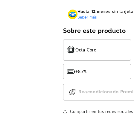
Hasta 12 meses sin tarjeta
Saber más
Sobre este producto
Octa-Core
+85%
Reacondicionado Prem
Compra ahora y paga a meses sin
Compartir en tus redes sociales
tarjeta de crédito
Agrega tu producto al carrito y
elige pagar con