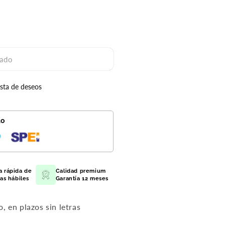
ado
ista de deseos
ado
do
a rápida de
Calidad premium
ías hábiles
Garantía 12 meses