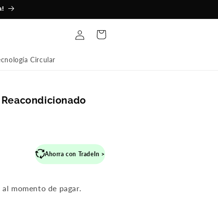
a!
Iniciar
Carrito
sesión
ecnología Circular
l Reacondicionado
recio
Ahorra con TradeIn >
abitual
n al momento de pagar.