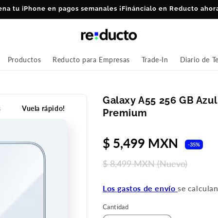
ena tu iPhone en pagos semanales ¡Fináncialo en Reducto ahor
Productos
Reducto para Empresas
Trade-In
Diario de T
Galaxy A55 256 GB Azu
s
Vuela rápido!
Premium
Precio
$ 5,499 MXN
P
-35%
de
h
$ 8,499 MXN
(Nuevo)
oferta
Los gastos de envío
se calcula
Cantidad