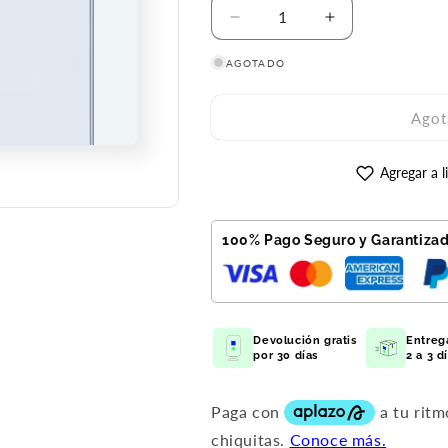
Reducir
Aumentar
cantidad
cantidad
AGOTADO
para
para
Galaxy
Galaxy
A55
A55
Agot
256
256
GB
GB
Azul
Azul
Agregar a l
Reacondicionado
Reacondicion
Premium
Premium
100% Pago Seguro y Garantiza
Devolución gratis
Entreg
por 30 días
2 a 3 d