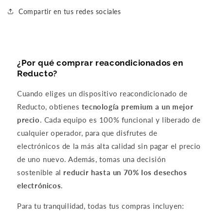
Compartir en tus redes sociales
Compra ahora y paga a meses
sin tarjeta de crédito
¿Por qué comprar reacondicionados en
Reducto?
Agrega tu producto al carrito y
elige
1
pagar con Meses sin Tarjeta.
Cuando eliges un dispositivo reacondicionado de
En tu cuenta de Mercado Pago,
elige
2
la cantidad de meses
y confirma.
Reducto, obtienes
tecnología premium a un mejor
Paga mes a mes
con saldo disponible,
3
precio
. Cada equipo es 100% funcional y liberado de
débito u otros medios.
cualquier operador, para que disfrutes de
electrónicos de la más alta calidad sin pagar el precio
Crédito sujeto a aprobación.
¿Tienes dudas? Consulta nuestra
Ayuda.
de uno nuevo. Además, tomas una decisión
sostenible al
reducir hasta un 70% los desechos
electrónicos
.
Para tu tranquilidad, todas tus compras incluyen: