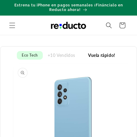
Ir
Estrena tu iPhone en pagos semanales ¡Fináncialo en
directamente
Reducto ahora!
al contenido
Carrito
+10 Vendidos
Vuela rápido!
Eco Tech
Ir
directamente
a la
información
del producto