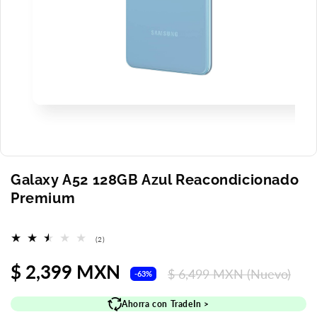
Abrir
elemento
multimedia
1
en
una
ventana
Galaxy A52 128GB Azul Reacondicionado
modal
Premium
2
(2)
reseñas
totales
Precio
$ 2,399 MXN
Precio
$ 6,499 MXN
(Nuevo)
-63%
de
habitual
Ahorra con TradeIn >