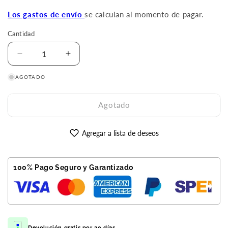
oferta
Los gastos de envío
se calculan al momento de pagar.
Cantidad
Reducir
Aumentar
cantidad
cantidad
AGOTADO
para
para
Galaxy
Galaxy
A52
A52
Agotado
128GB
128GB
Azul
Azul
Reacondicionado
Reacondicionado
Agregar a lista de deseos
Premium
Premium
100% Pago Seguro y Garantizado
Devolución gratis por 30 días