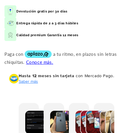
Devolución gratis por 30 días
Entrega rápida de 2 a 3 días hábiles
Calidad premium Garantía 12 meses
Hasta 12 meses sin tarjeta
con Mercado Pago.
Saber más
F
L
N
E
M
C
í
l
o
l
e
o
s
e
e
a
l
m
i
g
s
r
l
p