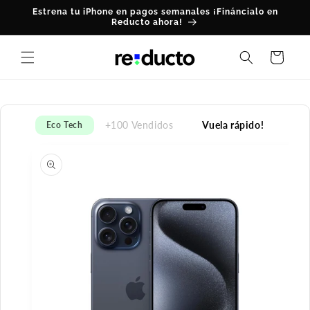
Ir
Estrena tu iPhone en pagos semanales ¡Fináncialo en
directamente
Reducto ahora!
al contenido
Carrito
+100 Vendidos
Vuela rápido!
Eco Tech
Ir
directamente
a la
información
del producto