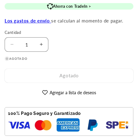
oferta
Ahorra con TradeIn >
Los gastos de envío
se calculan al momento de pagar.
Cantidad
Reducir
Aumentar
cantidad
cantidad
AGOTADO
para
para
iPhone
iPhone
15
15
Agotado
Pro
Pro
Max
Max
512GB
512GB
Agregar a lista de deseos
Azul
Azul
Reacondicionado
Reacondicionado
Premium
Premium
100% Pago Seguro y Garantizado