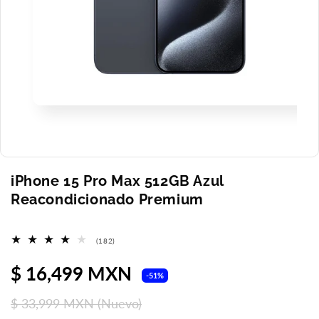
Abrir
elemento
multimedia
1
en
una
ventana
iPhone 15 Pro Max 512GB Azul
modal
Reacondicionado Premium
182
(182)
reseñas
totales
Precio
$ 16,499 MXN
Precio
-51%
de
habitual
$ 33,999 MXN
(Nuevo)