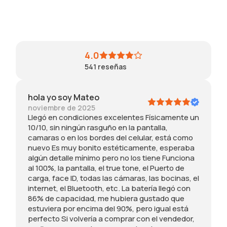
Crédito sujeto a aprobación.
a
e
p
p
a
c
¿Tienes dudas? Consulta nuestra
Ayuda.
l
q
e
i
d
t
l
u
r
l
o
a
a
i
o
a
r
a
,
p
m
,
t
l
4.0
c
o
e
y
a
f
541
reseñas
a
r
l
a
m
u
m
e
l
ú
p
n
a
a
e
n
o
c
hola yo soy Mateo
r
c
g
e
c
i
a
noviembre de 2025
c
o
s
o
o
Llegó en condiciones excelentes Físicamente un
s
i
b
o
e
n
10/10, sin ningún rasguño en la pantalla,
o
o
i
n
s
a
camaras o en los bordes del celular, está como
e
n
e
o
o
m
nuevo Es muy bonito estéticamente, esperaba
n
a
n
e
r
i
algún detalle mínimo pero no los tiene Funciona
l
n
,
s
i
e
al 100%, la pantalla, el true tone, el Puerto de
o
d
c
m
g
n
carga, face ID, todas las cámaras, las bocinas, el
s
o
o
a
i
t
internet, el Bluetooth, etc. La batería llegó con
b
y
n
l
n
o
86% de capacidad, me hubiera gustado que
o
t
c
o
a
estuviera por encima del 90%, pero igual está
r
e
a
p
l
perfecto Si volvería a comprar con el vendedor,
d
n
b
e
e