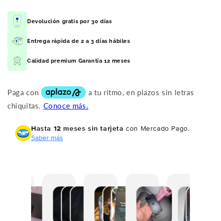
Devolución gratis por 30 días
Entrega rápida de 2 a 3 días hábiles
Calidad premium Garantía 12 meses
Hasta 12 meses sin tarjeta
con Mercado Pago.
Saber más
L
E
M
M
E
P
l
l
e
e
l
o
e
T
l
l
t
r
g
e
l
l
e
a