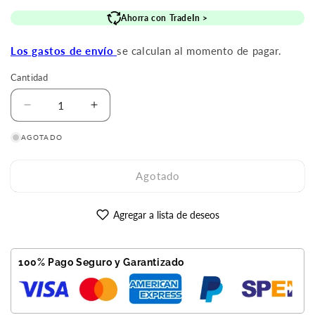
de
habitual
Ahorra con TradeIn >
oferta
Los gastos de envío
se calculan al momento de pagar.
Cantidad
Reducir
Aumentar
cantidad
cantidad
AGOTADO
para
para
iPhone
iPhone
15
15
Agotado
128GB
128GB
Negro
Negro
Reacondicionado
Reacondicionado
Agregar a lista de deseos
Premium
Premium
100% Pago Seguro y Garantizado