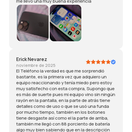
me llevo una muy buena experiencia
e
í
e
r
s
s
a
y
o
s
d
m
c
e
o
e
i
u
s
l
l
e
b
p
o
c
d
o
e
u
e
o
g
r
n
l
p
e
a
r
u
e
n
b
e
l
r
é
a
m
Erick Nevarez
a
o
r
u
p
noviembre de 2025
r
e
i
n
l
El Teléfono la verdad es que me sorprendió
,
s
c
9
a
bastante, es la primera vez que adquiero un
e
t
o
0
z
equipo reaccionando y tenía miedo pero estoy
s
o
y
.
o
muy satisfecho con esta compra, Supongo que
t
y
l
F
g
es más de suerte pues mi equipo vino sin ningún
á
m
a
u
e
rayón en la pantalla, en la parte de atrás tiene
c
u
e
e
n
detalles como de uso o que se usó una funda
o
y
s
r
é
por mucho tiempo, también en los botones
m
s
t
a
r
tiene desgaste así como el la parte de arriba,
o
a
é
d
i
también me llegó con 88 porciento de batería
n
t
t
e
c
algo muy bien sabiendo que en la descripción
u
i
i
a
o