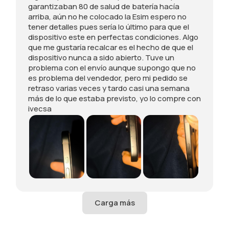
garantizaban 80 de salud de batería hacía
e
s
c
h
,
arriba, aún no he colocado la Esim espero no
v
f
a
í
t
tener detalles pues sería lo último para que el
o
e
9
t
a
dispositivo este en perfectas condiciones. Algo
E
c
9
o
m
que me gustaría recalcar es el hecho de que el
s
h
%
d
b
dispositivo nunca a sido abierto. Tuve un
m
o
,
o
i
problema con el envío aunque supongo que no
u
c
s
c
é
es problema del vendedor, pero mi pedido se
y
o
o
o
n
retraso varias veces y tardo casi una semana
b
n
l
m
l
más de lo que estaba previsto, yo lo compre con
o
e
o
o
l
ivecsa
n
s
u
l
e
i
t
n
o
g
t
a
r
m
a
o
c
a
u
e
e
o
y
e
n
s
m
ó
s
u
t
p
n
t
n
é
r
d
r
a
t
a
i
a
c
i
,
m
l
a
c
S
i
a
j
a
u
n
p
a