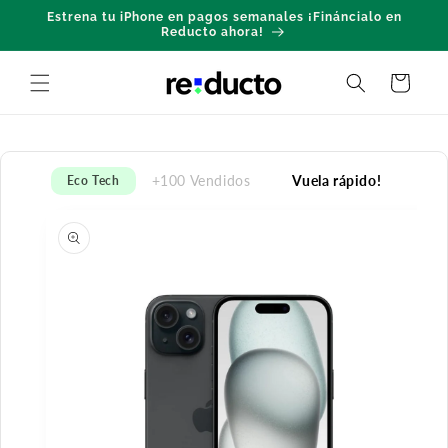
Ir
Estrena tu iPhone en pagos semanales ¡Fináncialo en
directamente
Reducto ahora!
al contenido
Carrito
+100 Vendidos
Vuela rápido!
Eco Tech
Ir
directamente
a la
información
del producto