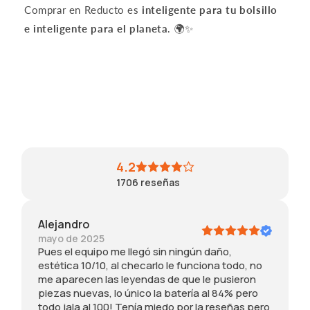
,
e
es
8
Comprar en Reducto es
inteligente para tu bolsillo
n
e
té
%
e inteligente para el planeta
. 🌍✨
o
n
tic
H
m
b
a
c
e
l
m
ti
a
a
en
m
p
n
te
p
a
c
es
c
r
o
im
m
e
y
pe
pr
c
y
ca
é
e
a
bl
ot
4.2
n
n
e.
o
1706
reseñas
l
o
Ta
m
a
f
m
o
s
u
bi
el
Alejandro
l
n
én
o
mayo de 2025
e
c
ve
a
Pues el equipo me llegó sin ningún daño,
y
i
ní
o
estética 10/10, al checarlo le funciona todo, no
e
o
a
di
me aparecen las leyendas de que le pusieron
n
n
co
ci
piezas nuevas, lo único la batería al 84% pero
d
a
n
o
todo jala al 100! Tenía miedo por la reseñas pero