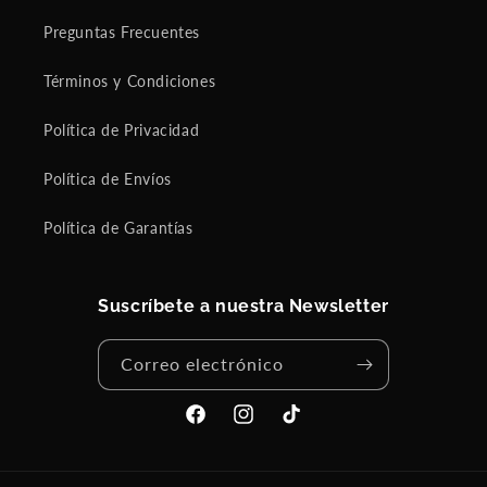
0
ra
!
al
Preguntas Frecuentes
T
gu
e
ie
Términos y Condiciones
n
n
í
m
Política de Privacidad
a
ás
m
de
i
mi
Política de Envíos
e
fa
d
mil
Política de Garantías
o
ia
p
o
r
Suscríbete a nuestra Newsletter
l
a
Correo electrónico
r
e
s
Facebook
Instagram
TikTok
e
ñ
a