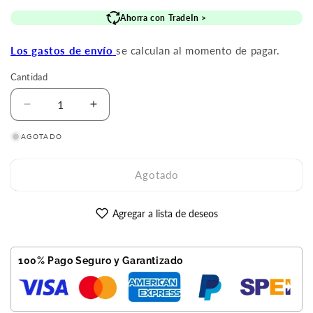
de
habitual
Ahorra con TradeIn >
oferta
Los gastos de envío
se calculan al momento de pagar.
Cantidad
Reducir
Aumentar
cantidad
cantidad
AGOTADO
para
para
iPhone
iPhone
13
13
Agotado
Pro
Pro
Max
Max
128GB
128GB
Agregar a lista de deseos
Azul
Azul
Reacondicionado
Reacondicionado
Premium
Premium
100% Pago Seguro y Garantizado