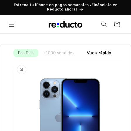
Ir
Estrena tu iPhone en pagos semanales ¡Fináncialo en
directamente
Reducto ahora!
al contenido
Carrito
+1000 Vendidos
Vuela rápido!
Eco Tech
Ir
directamente
a la
información
del producto