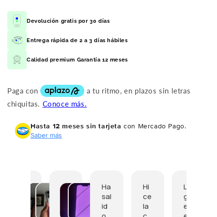
Devolución gratis por 30 días
Entrega rápida de 2 a 3 días hábiles
Calidad premium Garantía 12 meses
Hasta 12 meses sin tarjeta
con Mercado Pago.
Saber más
P
E
Ha
Hi
Lle
El
u
l
sal
ce
go
pr
e
p
id
la
en
o
s
r
o
co
ex
u