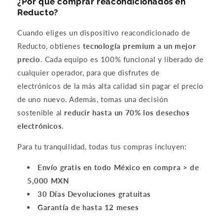
l
u
e.
la
m
¿Por qué comprar reacondicionados en
c
e
El
ba
e
Reducto?
h
d
ap
ter
s
Compra ahora y paga a meses
e
ó
ar
ía
rp
Cuando eliges un dispositivo reacondicionado de
sin tarjeta de crédito
c
l
at
sig
e
Reducto, obtienes
tecnología premium a un mejor
a
a
o
ue
di
r
precio
. Cada equipo es 100% funcional y liberado de
p
tie
en
ó
Agrega tu producto al carrito y
elige
1
l
a
ne
m
q
pagar con Meses sin Tarjeta.
cualquier operador, para que disfrutes de
o
n
el
uy
e
En tu cuenta de Mercado Pago,
elige
electrónicos de la más alta calidad sin pagar el precio
2
l
t
92
bu
la
la cantidad de meses
y confirma.
e
a
%
en
c
Paga mes a mes
con saldo disponible,
de uno nuevo. Además, tomas una decisión
3
débito u otros medios.
f
l
de
es
p
sostenible al
reducir hasta un 70% los desechos
u
l
vid
ta
ci
electrónicos
.
n
a
a
do
d
Crédito sujeto a aprobación.
c
t
úti
d
¿Tienes dudas? Consulta nuestra
Ayuda.
Para tu tranquilidad, todas tus compras incluyen:
i
o
l
d
o
t
pa
la
Envío gratis en todo México en compra > de
n
a
ra
b
a
l
la
te
5,000 MXN
t
m
ba
ía
30 Días Devoluciones gratuitas
o
e
ter
e
d
Garantía de hasta 12 meses
n
ía
tá
o
t
y
e