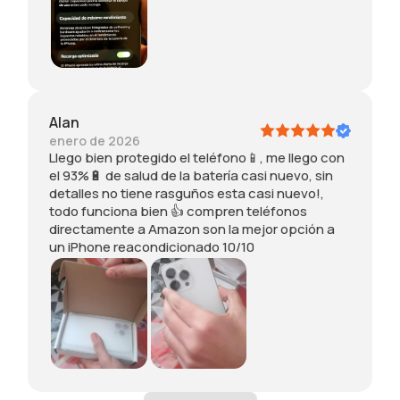
l
g
o
a
e
u
e
s
g
ñ
n
c
ó
o
t
á
a
s
o
m
Alan
l
e
d
a
enero de 2026
1
s
o
r
Llego bien protegido el teléfono📱, me llego con
0
t
s
a
el 93%🔋 de salud de la batería casi nuevo, sin
0
a
l
s
detalles no tiene rasguños esta casi nuevo!,
%
c
o
u
todo funciona bien 👍 compren teléfonos
(
a
s
n
directamente a Amazon son la mejor opción a
f
s
s
p
un iPhone reacondicionado 10/10
u
i
e
o
e
n
n
c
r
u
t
o
e
e
i
d
m
v
d
e
p
o
o
s
l
!
s
p
a
,
,
i
z
t
r
n
a
o
e
t
d
d
c
a