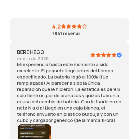
s
,
a
v
p
s
d
o
4.2
e
i
i
c
7941
reseñas
c
n
n
o
i
d
c
n
f
e
r
n
BERE HEGO
i
t
e
i
enero de 2026
c
a
í
n
Mi experiencia hasta este momento a sido
a
l
b
g
excelente. El paquete llegó antes del tiempo
d
l
l
ú
especificado. La batería llegó al 100% (fue
o
e
e
n
remplazada) Al parecer a sido la única
.
s
y
r
reparación que le hicieron. La estética es de 9.8
L
n
s
a
sólo tiene un par de arañazos y quizás fueron a
a
o
ú
y
causa del cambio de batería. Con la funda no se
b
t
p
ó
nota N a d a! Llegó en una caja blanca, el
a
i
e
n
teléfono envuelto en plástico burbuja y con un
t
e
r
t
cubo y cargador genérico (de la marca 1Hora)
e
n
b
i
r
e
o
e
í
r
n
n
a
a
i
e
l
s
t
l