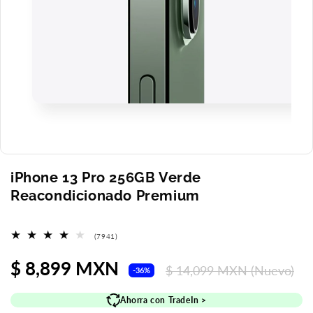
Abrir
elemento
multimedia
1
en
una
ventana
iPhone 13 Pro 256GB Verde
modal
Reacondicionado Premium
7941
(7941)
reseñas
totales
Precio
$ 8,899 MXN
Precio
$ 14,099 MXN
(Nuevo)
-36%
de
habitual
Ahorra con TradeIn >