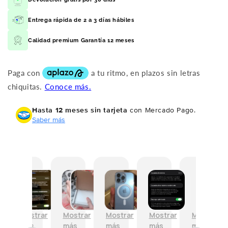
Entrega rápida de 2 a 3 días hábiles
Calidad premium Garantía 12 meses
Hasta 12 meses sin tarjeta
con Mercado Pago.
Saber más
M
L
H
E
E
M
i
l
a
s
n
u
e
e
s
t
m
y
x
g
t
a
u
b
p
o
a
e
y
u
Mostrar
Mostrar
Mostrar
Mostrar
Mostrar
M
e
b
e
s
b
e
más
más
más
más
más
m