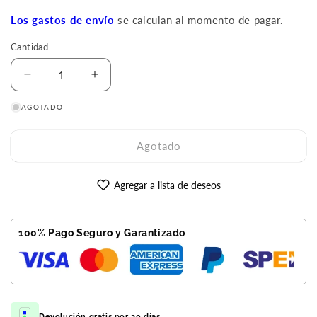
oferta
Los gastos de envío
se calculan al momento de pagar.
Cantidad
Reducir
Aumentar
cantidad
cantidad
AGOTADO
para
para
iPhone
iPhone
13
13
Agotado
Pro
Pro
256GB
256GB
Verde
Verde
Agregar a lista de deseos
Reacondicionado
Reacondicionado
Premium
Premium
100% Pago Seguro y Garantizado
Devolución gratis por 30 días