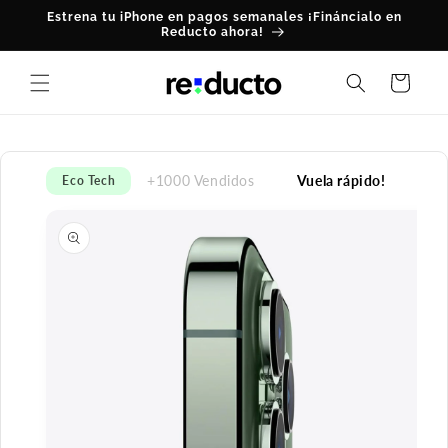
Ir
Estrena tu iPhone en pagos semanales ¡Fináncialo en
directamente
Reducto ahora!
al contenido
Carrito
+1000 Vendidos
Vuela rápido!
Eco Tech
Ir
directamente
a la
información
del producto