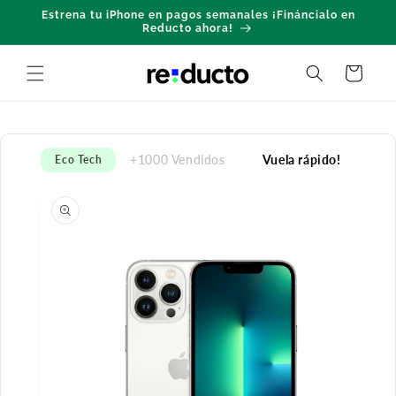
Ir
Estrena tu iPhone en pagos semanales ¡Fináncialo en
directamente
Reducto ahora!
al contenido
Carrito
+1000 Vendidos
Vuela rápido!
Eco Tech
Ir
directamente
a la
información
del producto