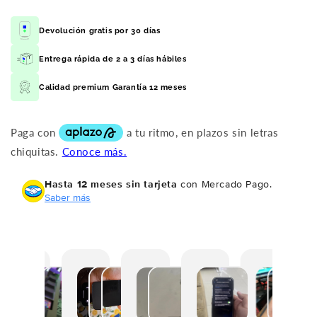
Devolución gratis por 30 días
Entrega rápida de 2 a 3 días hábiles
Calidad premium Garantía 12 meses
Hasta 12 meses sin tarjeta
con Mercado Pago.
Saber más
E
O
T
L
M
T
l
b
o
l
e
e
p
t
d
e
s
n
r
i
o
g
o
í