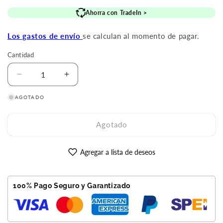
de
habitual
Ahorra con TradeIn >
oferta
Los gastos de envío
se calculan al momento de pagar.
Cantidad
Reducir
Aumentar
cantidad
cantidad
AGOTADO
para
para
iPhone
iPhone
13
13
Agotado
Pro
Pro
256GB
256GB
Plata
Plata
Agregar a lista de deseos
Reacondicionado
Reacondicionado
Premium
Premium
100% Pago Seguro y Garantizado