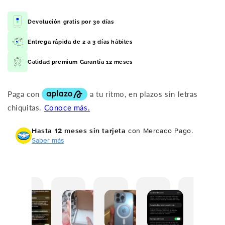
Devolución gratis por 30 días
Entrega rápida de 2 a 3 días hábiles
Calidad premium Garantía 12 meses
Hasta 12 meses sin tarjeta
con Mercado Pago.
Saber más
M
L
H
E
E
M
i
l
a
s
n
u
e
e
s
t
m
y
x
g
t
a
u
b