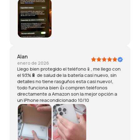
a
a
i
e
l
s
t
l
l
g
o
a
e
u
e
s
g
ñ
n
c
ó
o
t
á
a
s
o
m
Alan
l
e
d
a
enero de 2026
1
s
o
r
Llego bien protegido el teléfono📱, me llego con
0
t
s
a
el 93%🔋 de salud de la batería casi nuevo, sin
0
a
l
s
detalles no tiene rasguños esta casi nuevo!,
%
c
o
u
todo funciona bien 👍 compren teléfonos
(
a
s
n
directamente a Amazon son la mejor opción a
f
s
s
p
un iPhone reacondicionado 10/10
u
i
e
o
e
n
n
c
r
u
t
o
e
e
i
d
m
v
d
e
p
o
o
s
l
!
s
p
a
,
,
i
z
t
r
n