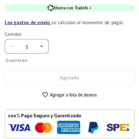
de
habitual
Ahorra con TradeIn >
oferta
Los gastos de envío
se calculan al momento de pagar.
Cantidad
Reducir
Aumentar
cantidad
cantidad
AGOTADO
para
para
iPhone
iPhone
13
13
Agotado
Pro
Pro
256GB
256GB
Oro
Oro
Agregar a lista de deseos
Reacondicionado
Reacondicionado
Premium
Premium
100% Pago Seguro y Garantizado