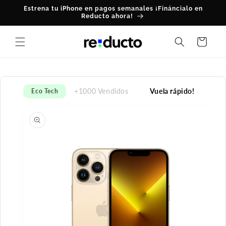
Ir
Estrena tu iPhone en pagos semanales ¡Fináncialo en
directamente
Reducto ahora!
al contenido
Carrito
+1000 Vendidos
Vuela rápido!
Eco Tech
Ir
directamente
a la
información
del producto