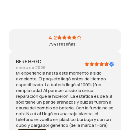
o
v
i
u
o
e
o
d
e
s
,
a
v
p
s
d
o
4.2
e
i
i
c
7941
reseñas
c
n
n
o
i
d
c
n
f
e
r
n
BERE HEGO
i
t
e
i
enero de 2026
c
a
í
n
Mi experiencia hasta este momento a sido
a
l
b
g
excelente. El paquete llegó antes del tiempo
d
l
l
ú
especificado. La batería llegó al 100% (fue
o
e
e
n
remplazada) Al parecer a sido la única
.
s
y
r
reparación que le hicieron. La estética es de 9.8
L
n
s
a
sólo tiene un par de arañazos y quizás fueron a
a
o
ú
y
causa del cambio de batería. Con la funda no se
b
t
p
ó
nota N a d a! Llegó en una caja blanca, el
a
i
e
n
teléfono envuelto en plástico burbuja y con un
t
e
r
t
cubo y cargador genérico (de la marca 1Hora)
e
n
b
i
r
e
o
e
í
r
n
n