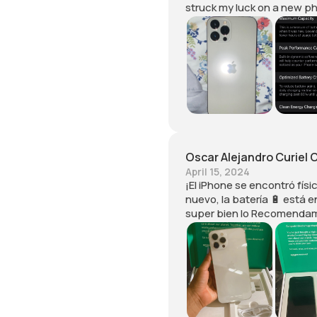
struck my luck on a new pho
Oscar Alejandro Curiel 
April 15, 2024
¡El iPhone se encontró fí
nuevo, la batería 🔋 está e
super bien lo Recomendam