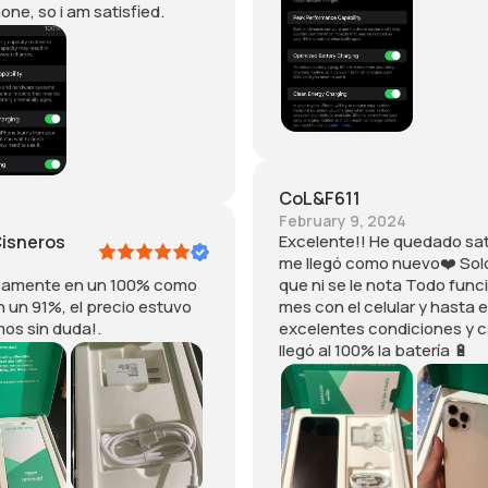
ne, so i am satisfied.
t
a
t
c
n
u
h
g
v
a
l
o
r
e
s
g
c
u
e
o
p
d
r
e
,
r
r
CoL&F611
b
e
b
February 9, 2024
a
c
i
Cisneros
Excelente!! He quedado sa
t
t
e
me llegó como nuevo❤️ Sol
t
l
n
sicamente en un 100% como
que ni se le nota Todo func
e
y
l
n un 91%, el precio estuvo
mes con el celular y hasta
r
t
o
os sin duda!.
excelentes condiciones y 
y
o
R
llegó al 100% la batería 🔋
h
s
e
e
e
c
a
e
o
l
.
m
t
C
e
h
l
n