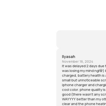
Ilyasah
November 16, 2024
it was delayed 2 days due 
was losing my mind ngl💀) 
charged, battery health is
small but unnoticeable sc
iphone charger and chargin
cool color. phone quality is
good (there wasn’t any scr
WAYYYY better than my oth
clear and the phone heating 