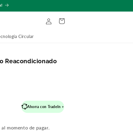
a!
Iniciar
Carrito
sesión
ecnología Circular
ro Reacondicionado
recio
Ahorra con TradeIn >
abitual
n al momento de pagar.