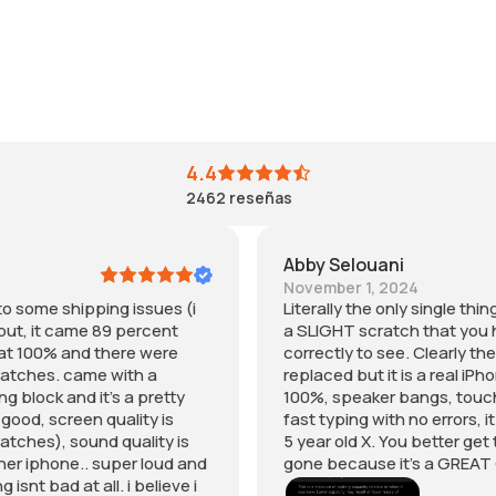
n
t
🔋
g
c
e
l
h
s
💀
t
t
)
h
á
b
a
e
u
t
n
t
y
u
4.4
,
o
n
2462
reseñas
i
u
9
t
h
1
c
a
%
Abby Selouani
a
v
,
November 1, 2024
m
e
e
to some shipping issues (i
Literally the only single th
e
t
l
but, it came 89 percent
a SLIGHT scratch that you 
8
o
p
 at 100% and there were
correctly to see. Clearly t
9
t
r
ratches. came with a
replaced but it is a real iPh
p
u
e
g block and it’s a pretty
100%, speaker bangs, touc
e
r
c
 good, screen quality is
fast typing with no errors, 
r
n
i
atches), sound quality is
5 year old X. You better get
c
a
o
er iphone.. super loud and
gone because it’s a GREAT
e
n
e
isnt bad at all. i believe i
n
d
s