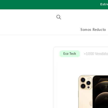
Ir
Estr
directamente
al contenido
Somos Reducto
+1000 Vendido
Eco Tech
Ir
directamente
a la
información
del producto