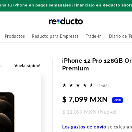
ena tu iPhone en pagos semanales ¡Fináncialo en Reducto ahor
Productos
Reducto para Empresas
Trade-In
Diario de T
iPhone 12 Pro 128GB O
s
Vuela rápido!
Premium
2462
(2462)
reseñas
Precio
$ 7,099 MXN
P
totales
-36%
de
h
$ 11,099 MXN
(Nuevo)
oferta
Los gastos de envío
se calcula