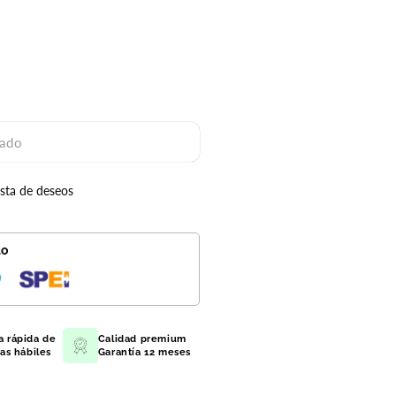
ado
ista de deseos
ado
do
a rápida de
Calidad premium
ías hábiles
Garantía 12 meses