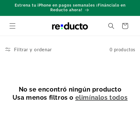
Ir
Estrena tu iPhone en pagos semanales ¡Fináncialo en
directamente
Reducto ahora!
al contenido
Carrito
Filtrar y ordenar
0 productos
No se encontró ningún producto
Usa menos filtros o
elimínalos todos