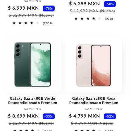
Proveedor:
SAMSUNG
Precio
$ 6,399 MXN
Preci
-50%
Precio
$ 6,999 MXN
Precio
-78%
de
habit
$ 12,999 MXN
(Nuevo)
de
habitual
$ 32,999 MXN
(Nuevo)
oferta
220
(220)
oferta
reseñas
7018
(7018)
totales
reseñas
totales
Galaxy S22 256GB Verde
Galaxy S22 128GB Rosa
Reacondicionado Premium
Reacondicionado Premium
Proveedor:
Proveedor:
SAMSUNG
SAMSUNG
Precio
$ 8,699 MXN
Precio
Precio
$ 4,799 MXN
Preci
-33%
-52%
de
habitual
de
habit
$ 12,999 MXN
(Nuevo)
$ 9,999 MXN
(Nuevo)
oferta
oferta
150
693