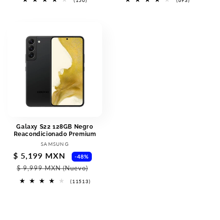
(150)
(693)
reseñas
reseñas
totales
totales
Galaxy S22 128GB Negro
Reacondicionado Premium
Proveedor:
SAMSUNG
Precio
$ 5,199 MXN
Precio
-48%
de
habitual
$ 9,999 MXN
(Nuevo)
oferta
11513
(11513)
reseñas
totales