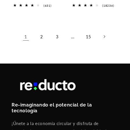
oferta
oferta
631
18236
(631)
(18236)
reseñas
reseñas
totales
totales
1
…
2
3
15
Re-imaginando el potencial de la
tecnología
¡Únete a la economía circular y disfruta de