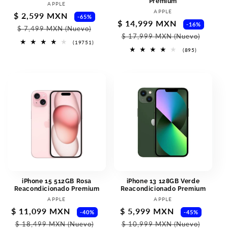
Premium
Proveedor:
APPLE
Proveedor:
APPLE
Precio
$ 2,599 MXN
Precio
-65%
Precio
$ 14,999 MXN
Prec
-16%
de
habitual
$ 7,499 MXN
(Nuevo)
de
habi
$ 17,999 MXN
(Nuevo)
oferta
19751
(19751)
oferta
reseñas
895
(895)
totales
reseñas
totales
iPhone 15 512GB Rosa
iPhone 13 128GB Verde
Reacondicionado Premium
Reacondicionado Premium
Proveedor:
Proveedor:
APPLE
APPLE
Precio
$ 11,099 MXN
Precio
Precio
$ 5,999 MXN
Preci
-40%
-45%
de
habitual
de
habit
$ 18,499 MXN
(Nuevo)
$ 10,999 MXN
(Nuevo)