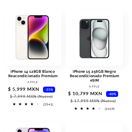
totales
totales
iPhone 14 128GB Blanco
iPhone 15 256GB Negro
Reacondicionado Premium
Reacondicionado Premium
eSIM
Proveedor:
APPLE
Proveedor:
APPLE
Precio
$ 5,999 MXN
Precio
-25%
Precio
$ 10,799 MXN
Prec
-40%
de
habitual
$ 7,999 MXN
(Nuevo)
de
habi
$ 17,999 MXN
(Nuevo)
oferta
2541
(2541)
oferta
reseñas
2429
(2429)
totales
reseñas
totales