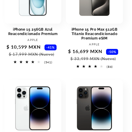
iPhone 15 256GB Azul
iPhone 15 Pro Max 512GB
Reacondicionado Premium
Titanio Reacondicionado
Premium eSIM
Proveedor:
APPLE
Proveedor:
APPLE
Precio
$ 10,599 MXN
Precio
-41%
Precio
$ 16,699 MXN
Prec
-50%
de
habitual
$ 17,999 MXN
(Nuevo)
de
habi
$ 33,499 MXN
(Nuevo)
oferta
541
(541)
oferta
reseñas
86
(86)
totales
reseñas
totales