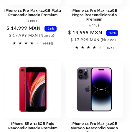
iPhone 14 Pro Max 512GB Plata
iPhone 14 Pro Max 512GB
Reacondicionado Premium
Negro Reacondicionado
Premium
Proveedor:
APPLE
Proveedor:
APPLE
Precio
$ 14,999 MXN
Precio
-16%
Precio
$ 14,999 MXN
Prec
-16%
de
habitual
$ 17,999 MXN
(Nuevo)
de
habi
$ 17,999 MXN
(Nuevo)
oferta
4486
(4486)
oferta
reseñas
895
(895)
totales
reseñas
totales
iPhone SE 2 128GB Rojo
iPhone 14 Pro Max 512GB
Reacondicionado Premium
Morado Reacondicionado