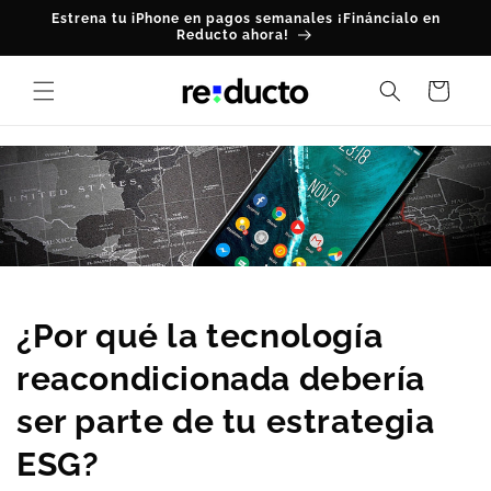
Ir
Estrena tu iPhone en pagos semanales ¡Fináncialo en
directamente
Reducto ahora!
al contenido
Carrito
¿Por qué la tecnología
reacondicionada debería
ser parte de tu estrategia
ESG?