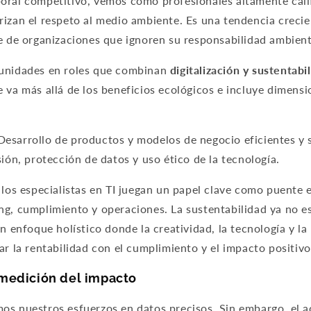
oral competitivo, vemos cómo profesionales altamente cali
izan el respeto al medio ambiente. Es una tendencia crecien
e de organizaciones que ignoren su responsabilidad ambient
unidades en roles que combinan
digitalización y sustentabi
 va más allá de los beneficios ecológicos e incluye dimens
 Desarrollo de productos y modelos de negocio eficientes y 
sión, protección de datos y uso ético de la tecnología.
 los especialistas en TI juegan un papel clave como puente
ng, cumplimiento y operaciones. La sustentabilidad ya no 
un enfoque holístico donde la creatividad, la tecnología y la
ar la rentabilidad con el cumplimiento y el impacto positivo
 medición del impacto
mos nuestros esfuerzos en datos precisos. Sin embargo, el a