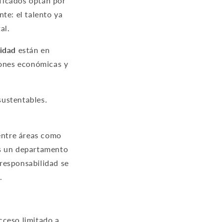
ficados optan por
te: el talento ya
al.
lidad
están en
iones económicas y
sustentables.
 entre áreas como
es un departamento
 responsabilidad se
.
cceso limitado a