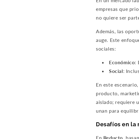
En un mercado lab
empresas que prior
no quiere ser part
Además, las oport
auge. Este enfoque
sociales:
Económico
:
Social
: Inclu
En este escenario,
producto, marketi
aislado; requiere 
unan para equilibr
Desafíos en la
En
Reducto
, basa