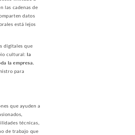
en las cadenas de
comparten datos
orales está lejos
s digitales que
bio cultural:
la
oda la empresa.
nistro para
ones que ayuden a
asionados,
lidades técnicas,
o de trabajo que