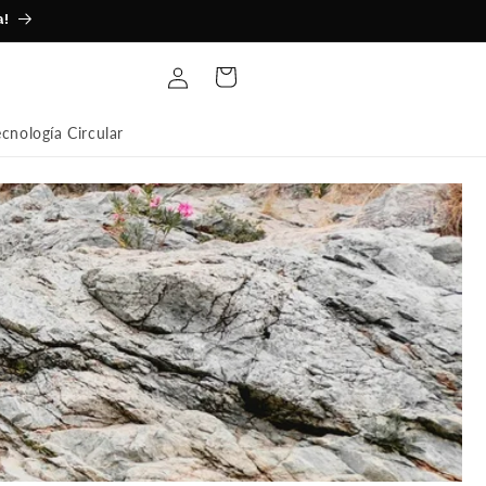
a!
Iniciar
Carrito
sesión
ecnología Circular