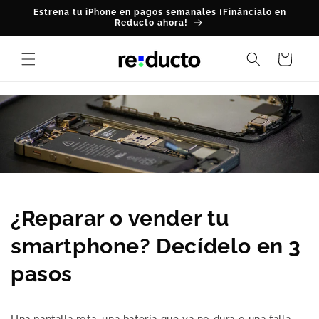
Ir
Estrena tu iPhone en pagos semanales ¡Fináncialo en
directamente
Reducto ahora!
al contenido
Carrito
¿Reparar o vender tu
smartphone? Decídelo en 3
pasos
Una pantalla rota, una batería que ya no dura o una falla