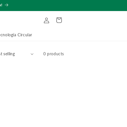
a!
Log
Cart
in
ecnología Circular
0 products