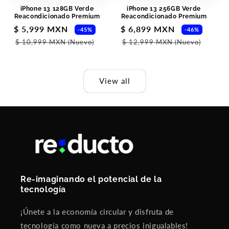
iPhone 13 128GB Verde
iPhone 13 256GB Verde
Reacondicionado Premium
Reacondicionado Premium
Sale
$ 5,999 MXN
Regular
Sale
$ 6,899 MXN
Regul
-45%
-46%
price
price
price
price
$ 10,999 MXN
(Nuevo)
$ 12,999 MXN
(Nuevo)
View all
Re-imaginando el potencial de la
tecnología
¡Únete a la economía circular y disfruta de
tecnología como nueva a precios inigualables!