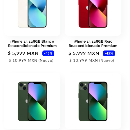
iPhone 13 128GB Blanco
iPhone 13 128GB Rojo
Reacondicionado Premium
Reacondicionado Premium
Sale
$ 5,999 MXN
Regular
Sale
$ 5,999 MXN
Regul
-45%
-45%
price
price
price
price
$ 10,999 MXN
(Nuevo)
$ 10,999 MXN
(Nuevo)