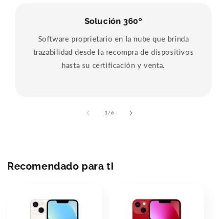
Solución 360º
Software proprietario en la nube que brinda
trazabilidad desde la recompra de dispositivos
hasta su certificación y venta.
of
1
/
6
Recomendado para ti