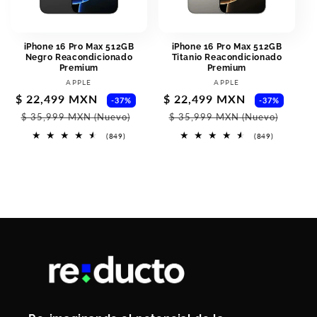
iPhone 16 Pro Max 512GB
iPhone 16 Pro Max 512GB
Negro Reacondicionado
Titanio Reacondicionado
Premium
Premium
Vendor:
Vendor:
APPLE
APPLE
Sale
$ 22,499 MXN
Regular
Sale
$ 22,499 MXN
Regu
-37%
-37%
price
price
price
pric
$ 35,999 MXN
(Nuevo)
$ 35,999 MXN
(Nuevo)
849
849
(849)
(849)
total
total
reviews
reviews