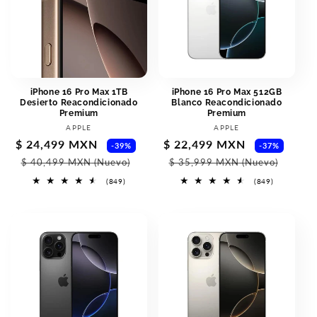
iPhone 16 Pro Max 1TB
iPhone 16 Pro Max 512GB
Desierto Reacondicionado
Blanco Reacondicionado
Premium
Premium
Vendor:
Vendor:
APPLE
APPLE
Sale
$ 24,499 MXN
Regular
Sale
$ 22,499 MXN
Regu
-39%
-37%
price
price
price
pric
$ 40,499 MXN
(Nuevo)
$ 35,999 MXN
(Nuevo)
849
849
(849)
(849)
total
total
reviews
reviews