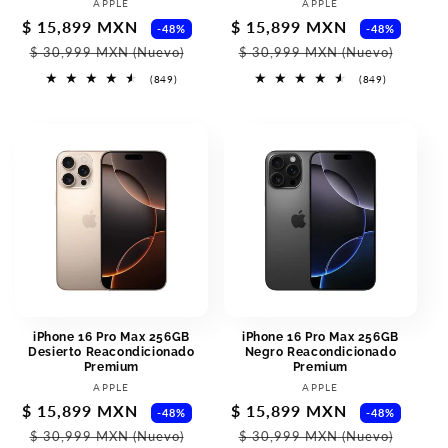
Vendor:
Vendor:
APPLE
APPLE
Sale
$ 15,899 MXN
Regular
Sale
$ 15,899 MXN
Regu
-48%
-48%
price
price
price
pric
$ 30,999 MXN
(Nuevo)
$ 30,999 MXN
(Nuevo)
849
849
(849)
(849)
total
total
reviews
reviews
iPhone 16 Pro Max 256GB
iPhone 16 Pro Max 256GB
Desierto Reacondicionado
Negro Reacondicionado
Premium
Premium
Vendor:
Vendor:
APPLE
APPLE
Sale
$ 15,899 MXN
Regular
Sale
$ 15,899 MXN
Regu
-48%
-48%
price
price
price
pric
$ 30,999 MXN
(Nuevo)
$ 30,999 MXN
(Nuevo)