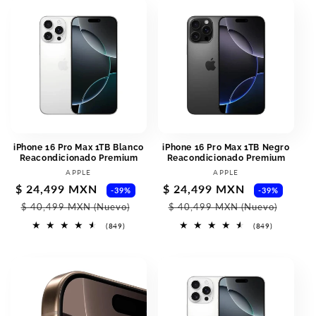
iPhone 16 Pro Max 1TB Blanco
iPhone 16 Pro Max 1TB Negro
Reacondicionado Premium
Reacondicionado Premium
Vendor:
Vendor:
APPLE
APPLE
Sale
$ 24,499 MXN
Regular
Sale
$ 24,499 MXN
Regu
-39%
-39%
price
price
price
pric
$ 40,499 MXN
(Nuevo)
$ 40,499 MXN
(Nuevo)
849
849
(849)
(849)
total
total
reviews
reviews