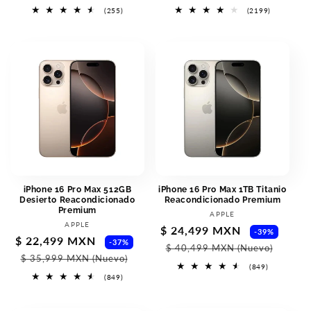
255
2199
(255)
(2199)
total
total
reviews
reviews
iPhone 16 Pro Max 512GB
iPhone 16 Pro Max 1TB Titanio
Desierto Reacondicionado
Reacondicionado Premium
Premium
Vendor:
APPLE
Vendor:
APPLE
Sale
$ 24,499 MXN
Regu
-39%
Sale
$ 22,499 MXN
Regular
-37%
price
pric
$ 40,499 MXN
(Nuevo)
price
price
$ 35,999 MXN
(Nuevo)
849
(849)
total
849
(849)
reviews
total
reviews