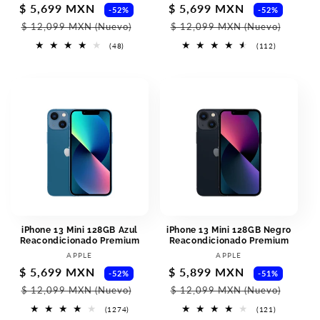
Sale
$ 5,699 MXN
Regular
Sale
$ 5,699 MXN
Regul
-52%
-52%
price
price
price
price
$ 12,099 MXN
(Nuevo)
$ 12,099 MXN
(Nuevo)
48
112
(48)
(112)
total
total
reviews
reviews
iPhone 13 Mini 128GB Azul
iPhone 13 Mini 128GB Negro
Reacondicionado Premium
Reacondicionado Premium
Vendor:
Vendor:
APPLE
APPLE
Sale
$ 5,699 MXN
Regular
Sale
$ 5,899 MXN
Regul
-52%
-51%
price
price
price
price
$ 12,099 MXN
(Nuevo)
$ 12,099 MXN
(Nuevo)
1274
121
(1274)
(121)
total
total