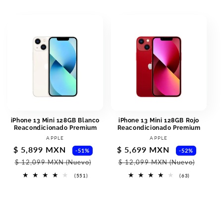
reviews
reviews
iPhone 13 Mini 128GB Blanco
iPhone 13 Mini 128GB Rojo
Reacondicionado Premium
Reacondicionado Premium
Vendor:
Vendor:
APPLE
APPLE
Sale
$ 5,899 MXN
Regular
Sale
$ 5,699 MXN
Regul
-51%
-52%
price
price
price
price
$ 12,099 MXN
(Nuevo)
$ 12,099 MXN
(Nuevo)
551
63
(551)
(63)
total
total
reviews
reviews