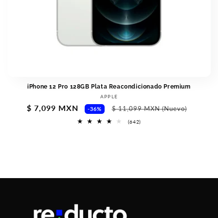
iPhone 12 Pro 128GB Plata Reacondicionado Premium
Vendor:
APPLE
Sale
$ 7,099 MXN
Regular
$ 11,099 MXN
(Nuevo)
-36%
price
price
642
(642)
total
reviews