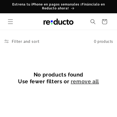
Skip to
Estrena tu iPhone en pagos semanales ¡Fináncialo en
content
Reducto ahora!
Cart
Filter and sort
0 products
No products found
Use fewer filters or
remove all