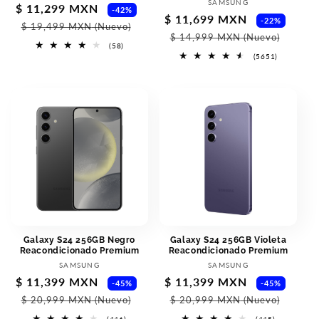
Vendor:
SAMSUNG
Sale
$ 11,299 MXN
Regular
-42%
Sale
$ 11,699 MXN
Regu
-22%
price
price
$ 19,499 MXN
(Nuevo)
price
pric
$ 14,999 MXN
(Nuevo)
58
(58)
total
5651
(5651)
reviews
total
reviews
Galaxy S24 256GB Negro
Galaxy S24 256GB Violeta
Reacondicionado Premium
Reacondicionado Premium
Vendor:
Vendor:
SAMSUNG
SAMSUNG
Sale
$ 11,399 MXN
Regular
Sale
$ 11,399 MXN
Regu
-45%
-45%
price
price
price
pric
$ 20,999 MXN
(Nuevo)
$ 20,999 MXN
(Nuevo)
446
445