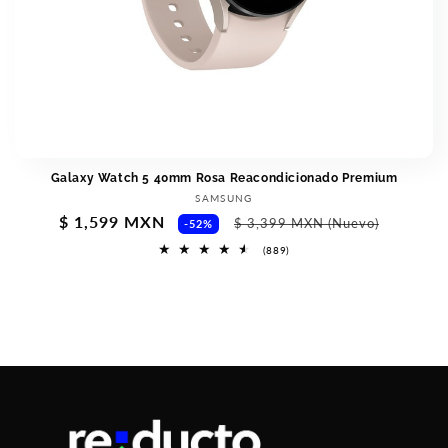
Galaxy Watch 5 40mm Rosa Reacondicionado Premium
Vendor:
SAMSUNG
Sale
$ 1,599 MXN
Regular
$ 3,399 MXN
(Nuevo)
-52%
price
price
889
(889)
total
reviews