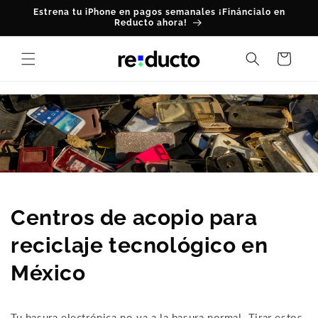
Skip to
Estrena tu iPhone en pagos semanales ¡Fináncialo en
content
Reducto ahora!
Cart
Centros de acopio para
reciclaje tecnológico en
México
Tu basura electrónica no va a la basura normal. Tirar estos