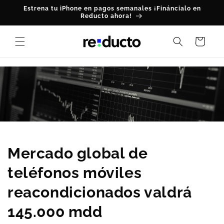
Skip to
Estrena tu iPhone en pagos semanales ¡Fináncialo en
content
Reducto ahora!
Cart
Mercado global de
teléfonos móviles
reacondicionados valdrá
145.000 mdd