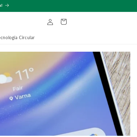
a!
Log
Cart
in
ecnología Circular