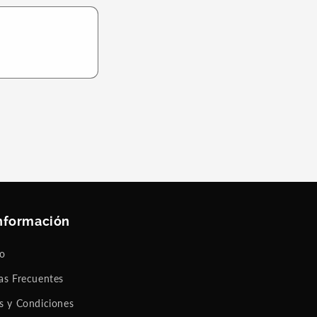
nformación
to
as Frecuentes
s y Condiciones