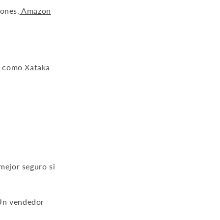
tones.
Amazon
os como
Xataka
mejor seguro si
 Un vendedor