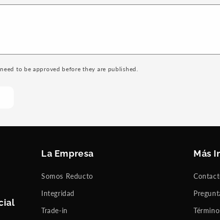
need to be approved before they are published.
La Empresa
Más I
Somos Reducto
Contac
Integridad
Pregunt
cial
Trade-in
Término