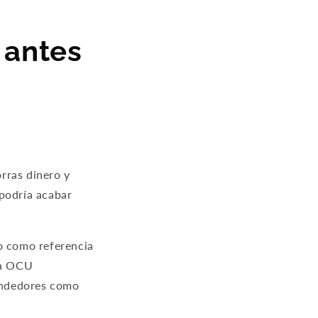
 antes
orras dinero y
 podría acabar
do como referencia
la OCU
endedores como