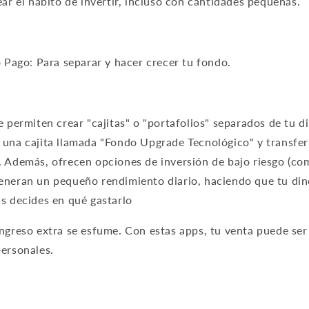
ear el hábito de invertir, incluso con cantidades pequeñas.
Pago: Para separar y hacer crecer tu fondo.
 permiten crear "cajitas" o "portafolios" separados de tu di
 una cajita llamada "Fondo Upgrade Tecnológico" y transferi
. Además, ofrecen opciones de inversión de bajo riesgo (c
eneran un pequeño rendimiento diario, haciendo que tu din
as decides en qué gastarlo
ngreso extra se esfume. Con estas apps, tu venta puede ser 
personales.