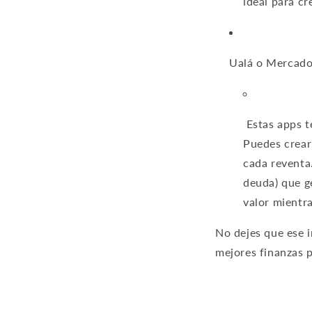
ideal para cr
Ualá o Mercado 
Estas apps te
Puedes crear
cada reventa
deuda) que g
valor mientr
No dejes que ese i
mejores finanzas 