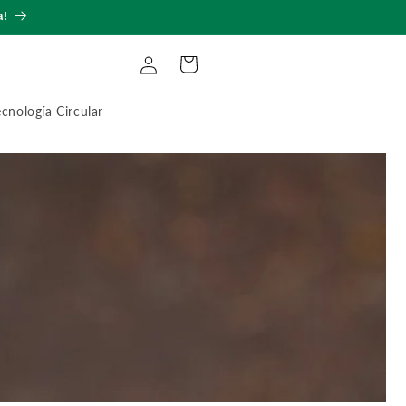
a!
Log
Cart
in
ecnología Circular