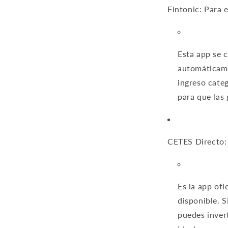
Fintonic: Para 
Esta app se c
automáticame
ingreso cate
para que las
CETES Directo: 
Es la app of
disponible. 
puedes invert