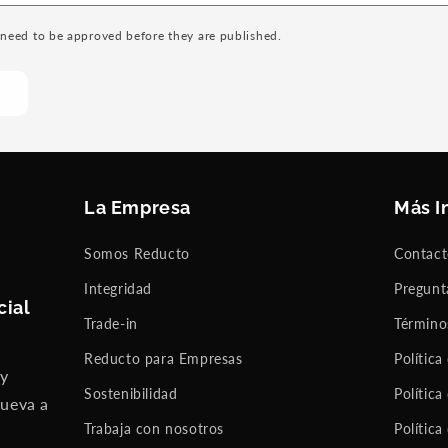
need to be approved before they are published.
La Empresa
Más I
Somos Reducto
Contac
Integridad
Pregunt
cial
Trade-in
Término
Reducto para Empresas
Política
 y
Sostenibilidad
Política
nueva a
Trabaja con nosotros
Política