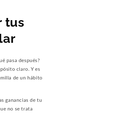
r tus
lar
qué pasa después?
ósito claro. Y es
milla de un hábito
as ganancias de tu
que no se trata